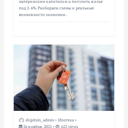
материнским капиталом и получить жилье
с
под 2-6%. Разбираем схемы и реальные
возможности экономии.
я
м
shipitsin_admin
Ипотека
26 ноября, 2025
622 views