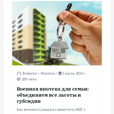
ц
и
я
п
о
з
Redactor
Ипотека
3 июля, 2026
209 views
а
Военная ипотека для семьи:
п
объединяем все льготы и
субсидии
и
Как военнослужащим совместить НИС с