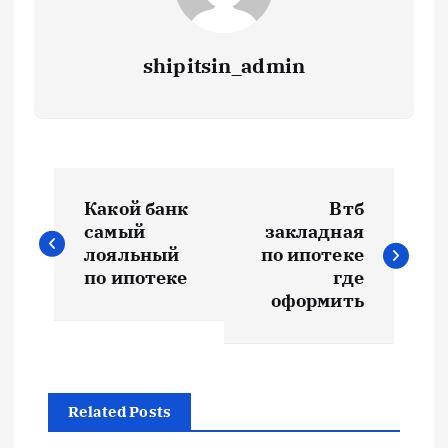
shipitsin_admin
Н
Какой банк
Втб
а
самый
закладная
лояльный
по ипотеке
в
по ипотеке
где
оформить
и
г
Related Posts
а