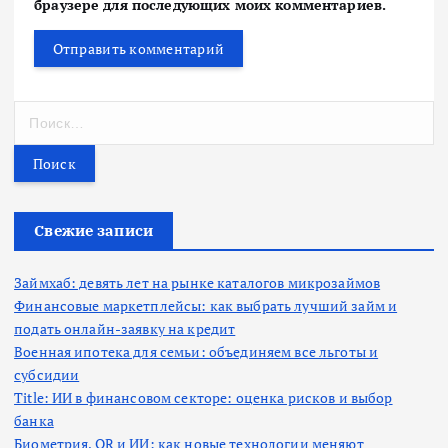
браузере для последующих моих комментариев.
Н
а
й
т
и
:
Свежие записи
Займхаб: девять лет на рынке каталогов микрозаймов
Финансовые маркетплейсы: как выбрать лучший займ и
подать онлайн-заявку на кредит
Военная ипотека для семьи: объединяем все льготы и
субсидии
Title: ИИ в финансовом секторе: оценка рисков и выбор
банка
Биометрия, QR и ИИ: как новые технологии меняют