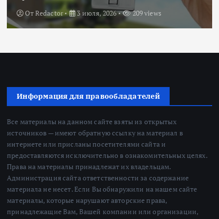
От
Redactor
3 июля, 2026
209 views
Информация для правообладателей
Все материалы на данном сайте взяты из открытых
источников — имеют обратную ссылку на материал в
интернете или присланы посетителями сайта и
предоставляются исключительно в ознакомительных целях.
Права на материалы принадлежат их владельцам.
Администрация сайта ответственности за содержание
материала не несет. Если Вы обнаружили на нашем сайте
материалы, которые нарушают авторские права,
принадлежащие Вам, Вашей компании или организации,