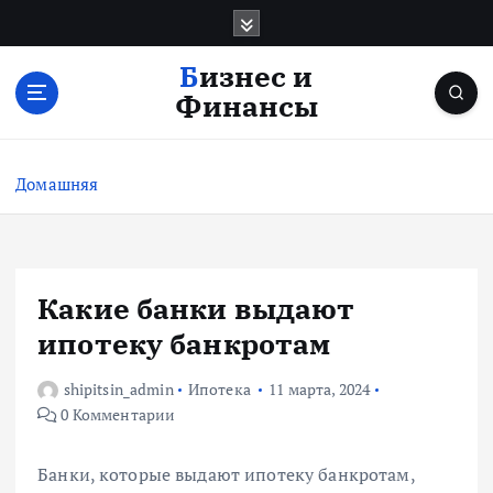
П
е
р
Бизнес и
е
Финансы
й
т
и
Домашняя
к
с
о
д
е
Какие банки выдают
р
ипотеку банкротам
ж
и
shipitsin_admin
Ипотека
11 марта, 2024
м
0 Комментарии
о
м
у
Банки, которые выдают ипотеку банкротам,