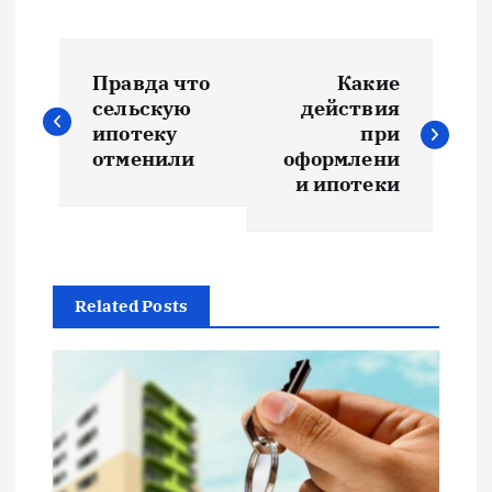
Н
Правда что
Какие
а
сельскую
действия
ипотеку
при
в
отменили
оформлени
и ипотеки
и
г
Related Posts
а
ц
и