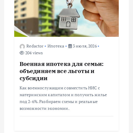
я
п
о
з
Redactor
Ипотека
3 июля, 2026
204 views
а
Военная ипотека для семьи:
п
объединяем все льготы и
субсидии
и
Как военнослужащим совместить НИС с
материнским капиталом и получить жилье
с
под 2-6%. Разбираем схемы и реальные
возможности экономии.
я
м