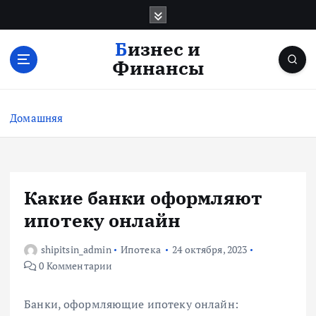
П
е
р
Бизнес и
е
Финансы
й
т
и
Домашняя
к
с
о
д
е
Какие банки оформляют
р
ипотеку онлайн
ж
и
shipitsin_admin
Ипотека
24 октября, 2023
м
0 Комментарии
о
м
у
Банки, оформляющие ипотеку онлайн: