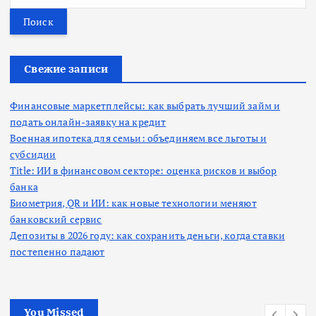
а
й
т
и
:
Свежие записи
Финансовые маркетплейсы: как выбрать лучший займ и
подать онлайн-заявку на кредит
Военная ипотека для семьи: объединяем все льготы и
субсидии
Title: ИИ в финансовом секторе: оценка рисков и выбор
банка
Биометрия, QR и ИИ: как новые технологии меняют
банковский сервис
Депозиты в 2026 году: как сохранить деньги, когда ставки
постепенно падают
You Missed