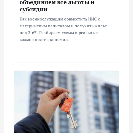
п
объединяем все льготы и
субсидии
и
Как военнослужащим совместить НИС с
материнским капиталом и получить жилье
с
под 2-6%. Разбираем схемы и реальные
возможности экономии.
я
м