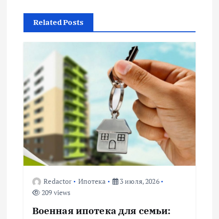
г
Related Posts
а
ц
и
я
п
о
з
Redactor
Ипотека
3 июля, 2026
209 views
а
Военная ипотека для семьи: