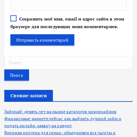
Сохранить моё имя, email и адрес сайта в этом
браузере для последующих моих комментариев.
Н
а
й
т
и
:
Свежие записи
Займхаб: девять лет на рынке каталогов микрозаймов
Финансовые маркетплейсы: как выбрать лучший займ и
подать онлайн-заявку на кредит
Военная ипотека для семьи: объединяем все льготы и