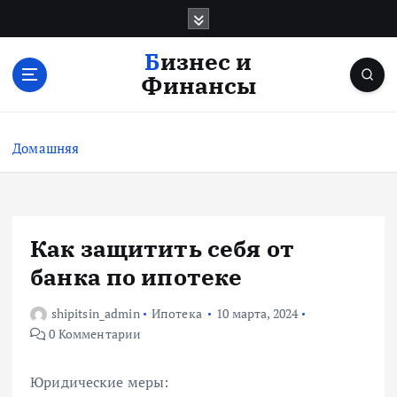
П
е
р
Бизнес и
е
Финансы
й
т
и
Домашняя
к
с
о
д
е
Как защитить себя от
р
банка по ипотеке
ж
и
shipitsin_admin
Ипотека
10 марта, 2024
м
0 Комментарии
о
м
у
Юридические меры: