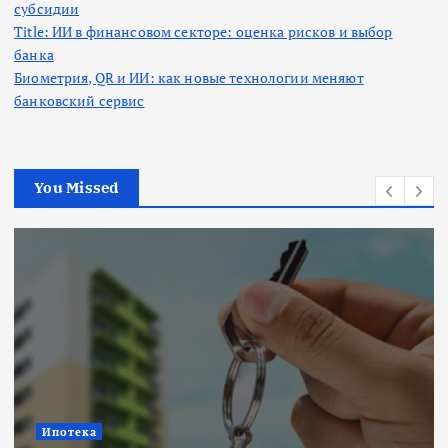
субсидии
Title: ИИ в финансовом секторе: оценка рисков и выбор
банка
Биометрия, QR и ИИ: как новые технологии меняют
банковский сервис
You Missed
Ипотека