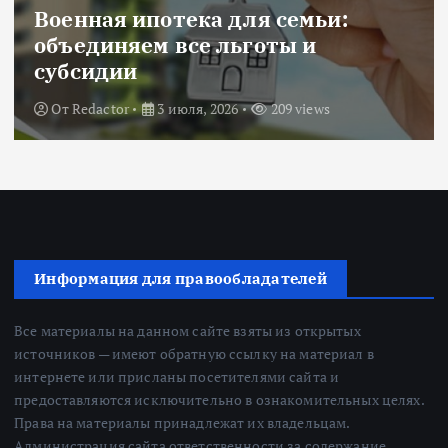
Военная ипотека для семьи:
объединяем все льготы и
субсидии
От
Redactor
3 июля, 2026
209 views
Информация для правообладателей
Все материалы на данном сайте взяты из открытых
источников — имеют обратную ссылку на материал в
интернете или присланы посетителями сайта и
предоставляются исключительно в ознакомительных целях.
Права на материалы принадлежат их владельцам.
Администрация сайта ответственности за содержание