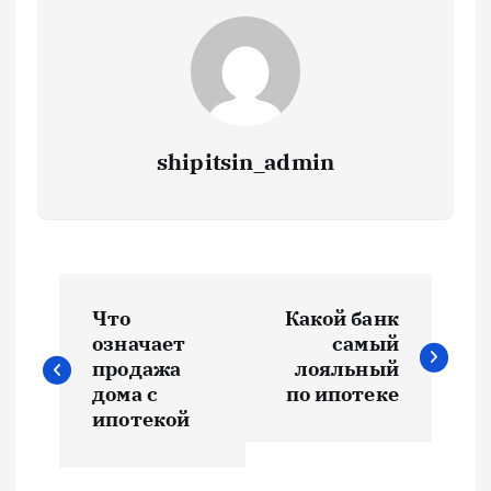
shipitsin_admin
Н
Что
Какой банк
а
означает
самый
продажа
лояльный
в
дома с
по ипотеке
ипотекой
и