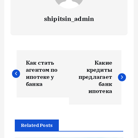
shipitsin_admin
Н
Как стать
Какие
а
агентом по
кредиты
ипотеке у
предлагает
в
банка
банк
ипотека
и
г
Related Posts
а