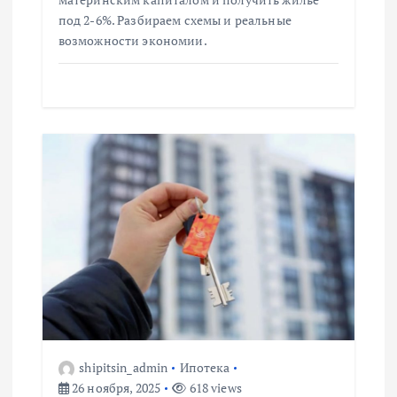
с
под 2-6%. Разбираем схемы и реальные
возможности экономии.
я
м
shipitsin_admin
Ипотека
26 ноября, 2025
618 views