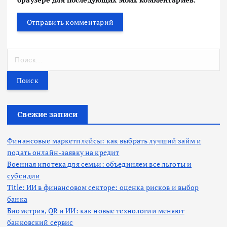
Н
а
й
т
и
:
Свежие записи
Финансовые маркетплейсы: как выбрать лучший займ и
подать онлайн-заявку на кредит
Военная ипотека для семьи: объединяем все льготы и
субсидии
Title: ИИ в финансовом секторе: оценка рисков и выбор
банка
Биометрия, QR и ИИ: как новые технологии меняют
банковский сервис