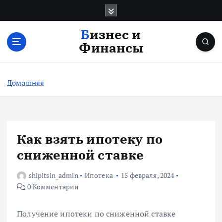
П
е
р
Бизнес и
е
Финансы
й
т
и
Домашняя
к
с
о
д
е
Как взять ипотеку по
р
сниженной ставке
ж
и
shipitsin_admin
Ипотека
15 февраля, 2024
м
0 Комментарии
о
м
у
Получение ипотеки по сниженной ставке