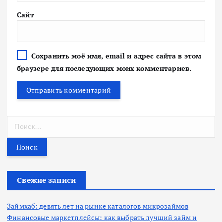
Сайт
Сохранить моё имя, email и адрес сайта в этом
браузере для последующих моих комментариев.
Н
а
й
т
и
:
Свежие записи
Займхаб: девять лет на рынке каталогов микрозаймов
Финансовые маркетплейсы: как выбрать лучший займ и