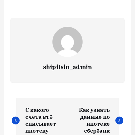
shipitsin_admin
Н
С какого
Как узнать
а
счета втб
данные по
списывает
ипотеке
в
ипотеку
сбербанк