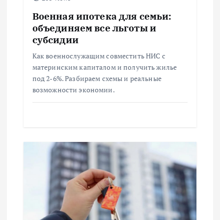
а
Военная ипотека для семьи:
объединяем все льготы и
п
субсидии
Как военнослужащим совместить НИС с
и
материнским капиталом и получить жилье
под 2-6%. Разбираем схемы и реальные
с
возможности экономии.
я
м