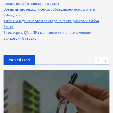
подать онлайн-заявку на кредит
Военная ипотека для семьи: объединяем все льготы и
субсидии
Title: ИИ в финансовом секторе: оценка рисков и выбор
банка
Биометрия, QR и ИИ: как новые технологии меняют
банковский сервис
You Missed