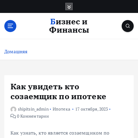
П
е
р
Бизнес и
е
Финансы
й
т
и
Домашняя
к
с
о
д
е
Как увидеть кто
р
созаемщик по ипотеке
ж
и
shipitsin_admin
Ипотека
17 октября, 2023
м
0 Комментарии
о
м
у
Как узнать, кто является созаемщиком по