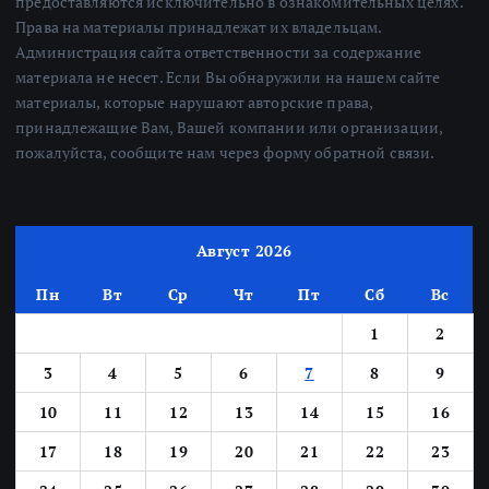
предоставляются исключительно в ознакомительных целях.
Права на материалы принадлежат их владельцам.
Администрация сайта ответственности за содержание
материала не несет. Если Вы обнаружили на нашем сайте
материалы, которые нарушают авторские права,
принадлежащие Вам, Вашей компании или организации,
пожалуйста, сообщите нам через форму обратной связи.
Август 2026
Пн
Вт
Ср
Чт
Пт
Сб
Вс
1
2
3
4
5
6
7
8
9
10
11
12
13
14
15
16
17
18
19
20
21
22
23