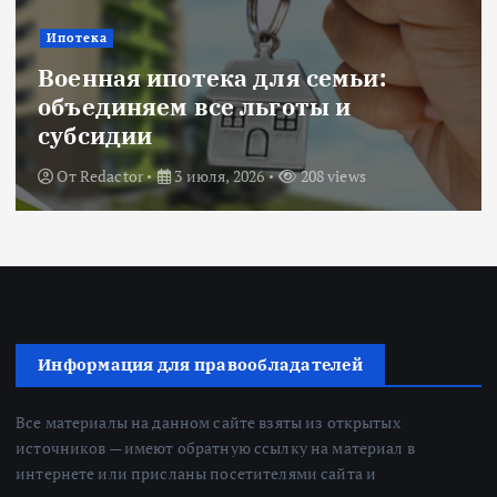
Ипотека
Военная ипотека для семьи:
объединяем все льготы и
субсидии
От
Redactor
3 июля, 2026
208 views
Информация для правообладателей
Все материалы на данном сайте взяты из открытых
источников — имеют обратную ссылку на материал в
интернете или присланы посетителями сайта и