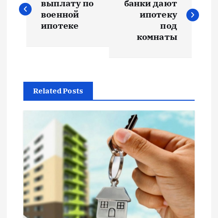
а
выплату по
банки дают
военной
ипотеку
в
ипотеке
под
комнаты
и
г
Related Posts
а
ц
и
я
п