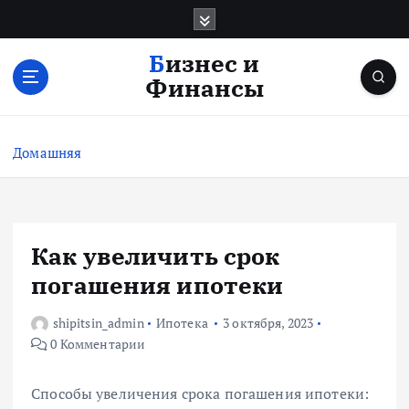
П
е
р
Бизнес и
е
Финансы
й
т
и
Домашняя
к
с
о
д
е
Как увеличить срок
р
погашения ипотеки
ж
и
shipitsin_admin
Ипотека
3 октября, 2023
м
0 Комментарии
о
м
у
Способы увеличения срока погашения ипотеки: