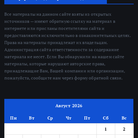
Все материалы на данном сайте взяты из открытых
источников — имеют обратную ссылку на материал в
интернете или присланы посетителями сайта и
предоставляются исключительно в ознакомительных целях.
Права на материалы принадлежат их владельцам.
Администрация сайта ответственности за содержание
материала не несет. Если Вы обнаружили на нашем сайте
материалы, которые нарушают авторские права,
принадлежащие Вам, Вашей компании или организации,
пожалуйста, сообщите нам через форму обратной связи.
Август 2026
Пн
Вт
Ср
Чт
Пт
Сб
Вс
1
2