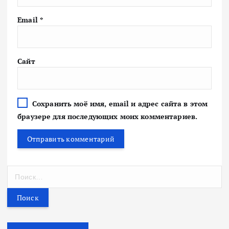
Email
*
Сайт
Сохранить моё имя, email и адрес сайта в этом
браузере для последующих моих комментариев.
Н
а
й
т
и