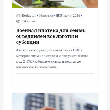
о
з
Redactor
Ипотека
3 июля, 2026
204 views
а
Военная ипотека для семьи:
п
объединяем все льготы и
субсидии
и
Как военнослужащим совместить НИС с
материнским капиталом и получить жилье
с
под 2-6%. Разбираем схемы и реальные
возможности экономии.
я
м