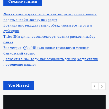
:
Свежие записи
Финансовые маркетплейсы: как выбрать лучший займ и
подать онлайн-заявку на кредит
Военная ипотека для семьи: объединяем все льготы и
субсидии
Title: ИИ в финансовом секторе: оценка рисков и выбор
банка
Биометрия, QR и ИИ: как новые технологии меняют
банковский сервис
Депозиты в 2026 году: как сохранить деньги, когда ставки
постепенно падают
You Missed