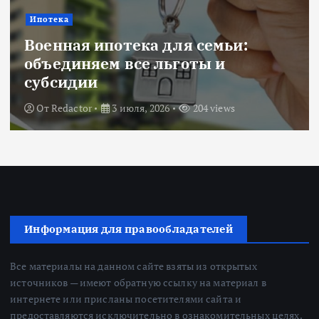
Новости
Title: ИИ в финансовом секторе:
оценка рисков и выбор банка
От
Redactor
18 июня, 2026
224 views
Информация для правообладателей
Все материалы на данном сайте взяты из открытых
источников — имеют обратную ссылку на материал в
интернете или присланы посетителями сайта и
предоставляются исключительно в ознакомительных целях.