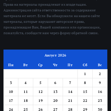
Права на материалы принадлежат их владельцам.
Администрация сайта ответственности за содержание
материала не несет. Если Вы обнаружили на нашем сайте
материалы, которые нарушают авторские права,
принадлежащие Вам, Вашей компании или организации,
пожалуйста, сообщите нам через форму обратной связи.
Август 2026
Пн
Вт
Ср
Чт
Пт
Сб
Вс
1
2
3
4
5
6
7
8
9
10
11
12
13
14
15
16
17
18
19
20
21
22
23
24
25
26
27
28
29
30