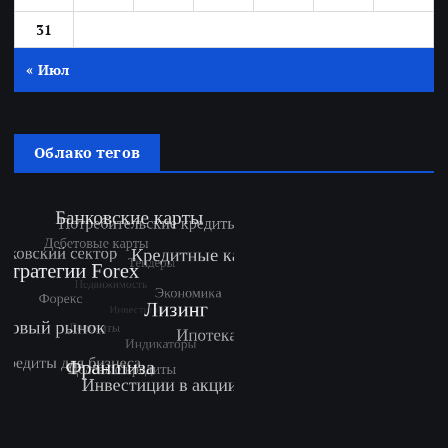
31
« Июл
Облако тегов