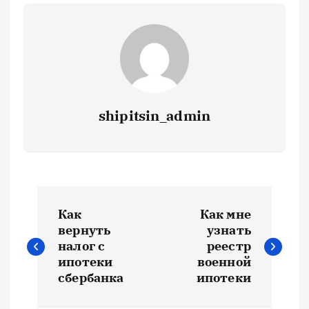
shipitsin_admin
Н
Как
Как мне
а
вернуть
узнать
налог с
реестр
в
ипотеки
военной
сбербанка
ипотеки
и