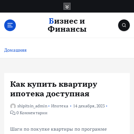
П
е
р
Бизнес и
е
Финансы
й
т
и
Домашняя
к
с
о
д
е
Как купить квартиру
р
ипотека доступная
ж
и
shipitsin_admin
Ипотека
14 декабря, 2023
м
0 Комментарии
о
м
у
Шаги по покупке квартиры по программе