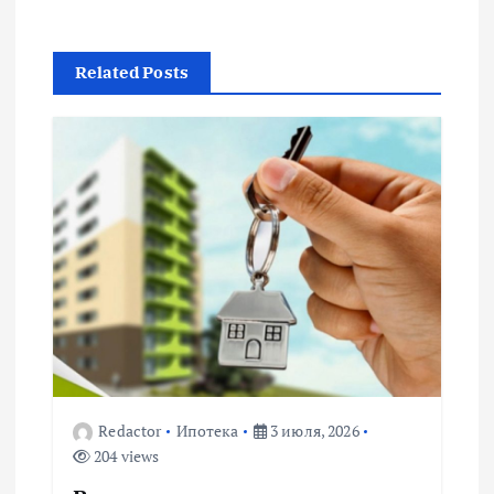
г
Related Posts
а
ц
и
я
п
о
з
Redactor
Ипотека
3 июля, 2026
204 views
а