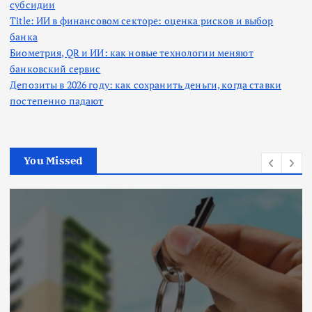
субсидии
Title: ИИ в финансовом секторе: оценка рисков и выбор
банка
Биометрия, QR и ИИ: как новые технологии меняют
банковский сервис
Депозиты в 2026 году: как сохранить деньги, когда ставки
постепенно падают
You Missed