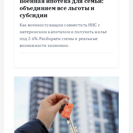
Военная ипотека для семьи:
п
объединяем все льготы и
субсидии
и
Как военнослужащим совместить НИС с
материнским капиталом и получить жилье
с
под 2-6%. Разбираем схемы и реальные
возможности экономии.
я
м