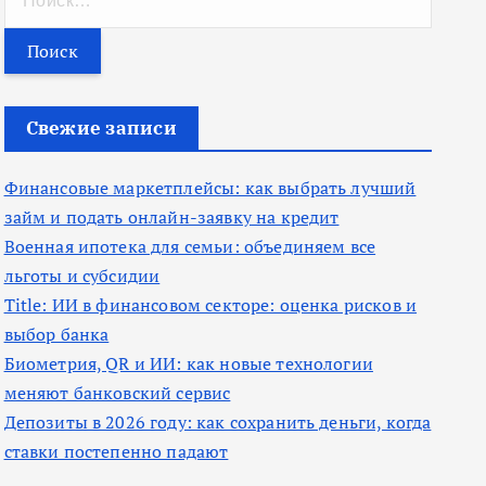
а
й
т
и
Свежие записи
:
Финансовые маркетплейсы: как выбрать лучший
займ и подать онлайн-заявку на кредит
Военная ипотека для семьи: объединяем все
льготы и субсидии
Title: ИИ в финансовом секторе: оценка рисков и
выбор банка
Биометрия, QR и ИИ: как новые технологии
меняют банковский сервис
Депозиты в 2026 году: как сохранить деньги, когда
ставки постепенно падают