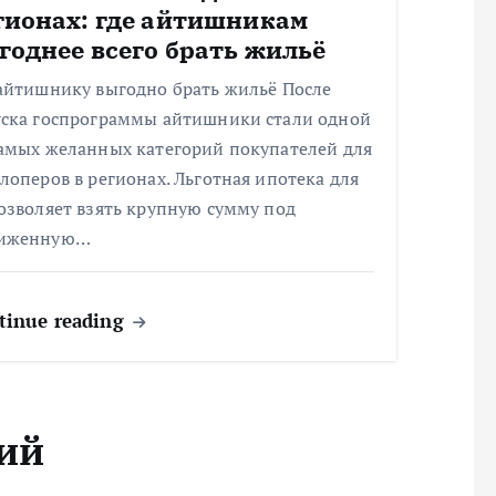
гионах: где айтишникам
годнее всего брать жильё
 айтишнику выгодно брать жильё После
уска госпрограммы айтишники стали одной
самых желанных категорий покупателей для
лоперов в регионах. Льготная ипотека для
озволяет взять крупную сумму под
иженную…
tinue reading
ий