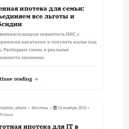
енная ипотека для семьи:
ъединяем все льготы и
бсидии
 военнослужащим совместить НИС с
еринским капиталом и получить жилье под
%. Разбираем схемы и реальные
можности экономии.
tinue reading
hipitsin_admin
Ипотека
26 ноября, 2025
9 views
готная ипотека для IT в