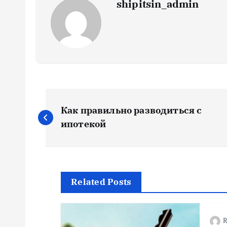
shipitsin_admin
Н
Как правильно разводиться с
а
ипотекой
в
и
Related Posts
г
R