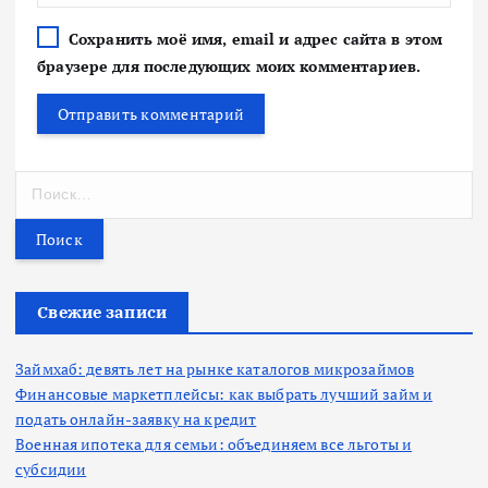
Сохранить моё имя, email и адрес сайта в этом
браузере для последующих моих комментариев.
Н
а
й
т
и
:
Свежие записи
Займхаб: девять лет на рынке каталогов микрозаймов
Финансовые маркетплейсы: как выбрать лучший займ и
подать онлайн-заявку на кредит
Военная ипотека для семьи: объединяем все льготы и
субсидии