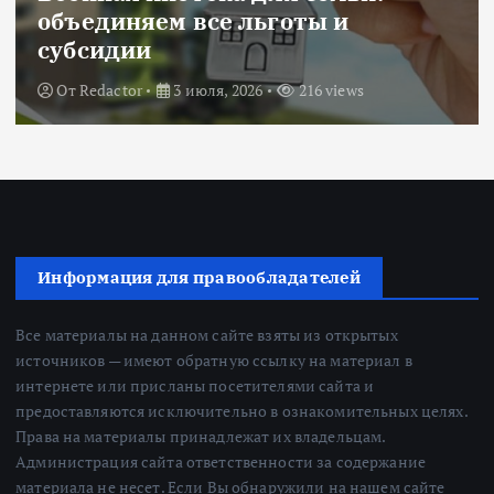
объединяем все льготы и
субсидии
От
Redactor
3 июля, 2026
216 views
Информация для правообладателей
Все материалы на данном сайте взяты из открытых
источников — имеют обратную ссылку на материал в
интернете или присланы посетителями сайта и
предоставляются исключительно в ознакомительных целях.
Права на материалы принадлежат их владельцам.
Администрация сайта ответственности за содержание
материала не несет. Если Вы обнаружили на нашем сайте