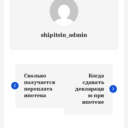
shipitsin_admin
Н
Сколько
Когда
а
получается
сдавать
переплата
деклараци
в
ипотека
ю при
ипотеке
и
г