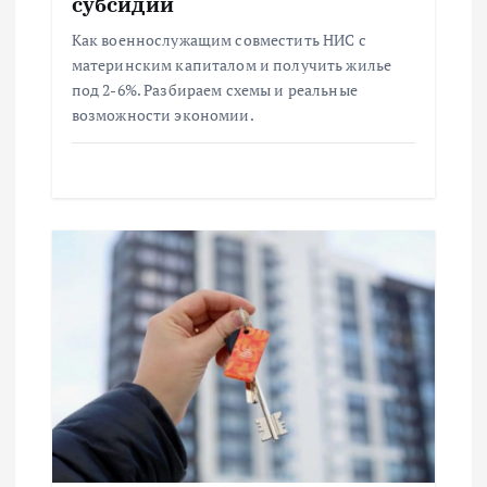
субсидии
и
Как военнослужащим совместить НИС с
материнским капиталом и получить жилье
с
под 2-6%. Разбираем схемы и реальные
возможности экономии.
я
м