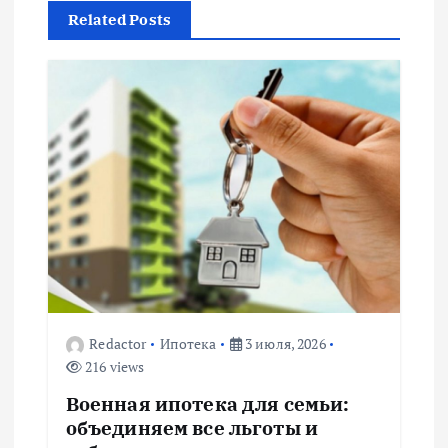
Related Posts
а
ц
и
я
п
о
з
Redactor
Ипотека
3 июля, 2026
216 views
а
Военная ипотека для семьи:
п
объединяем все льготы и