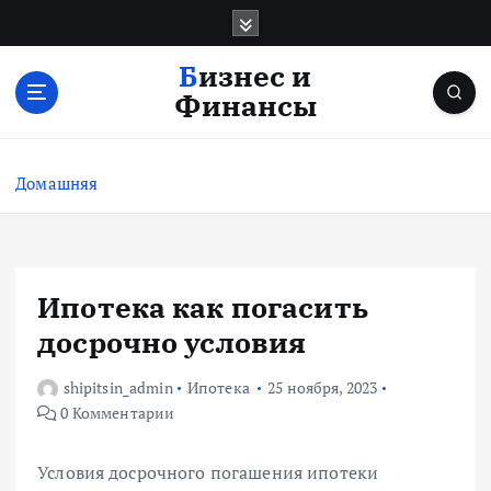
П
е
р
Бизнес и
е
Финансы
й
т
и
Домашняя
к
с
о
д
е
Ипотека как погасить
р
досрочно условия
ж
и
shipitsin_admin
Ипотека
25 ноября, 2023
м
0 Комментарии
о
м
у
Условия досрочного погашения ипотеки