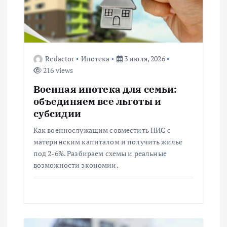
п
о
Redactor
Ипотека
3 июля, 2026
з
216 views
а
Военная ипотека для семьи:
объединяем все льготы и
п
субсидии
Как военнослужащим совместить НИС с
и
материнским капиталом и получить жилье
под 2-6%. Разбираем схемы и реальные
с
возможности экономии.
я
м