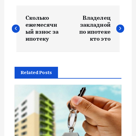
Н
Сколько
Владелец
а
ежемесячн
закладной
ый взнос за
по ипотеке
в
ипотеку
кто это
и
г
Related Posts
а
ц
и
я