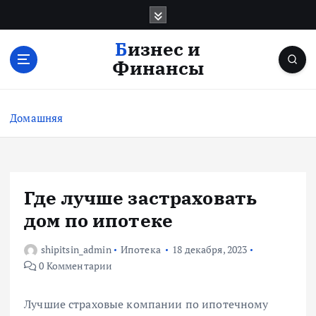
П
е
р
Бизнес и
е
Финансы
й
т
и
Домашняя
к
с
о
д
е
Где лучше застраховать
р
дом по ипотеке
ж
и
shipitsin_admin
Ипотека
18 декабря, 2023
м
0 Комментарии
о
м
у
Лучшие страховые компании по ипотечному