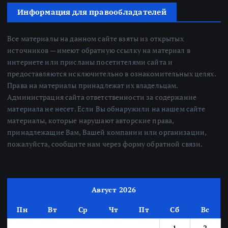
Информация для правообладателей
Все материалы на данном сайте взяты из открытых
источников — имеют обратную ссылку на материал в
интернете или присланы посетителями сайта и
предоставляются исключительно в ознакомительных целях.
Права на материалы принадлежат их владельцам.
Администрация сайта ответственности за содержание
материала не несет. Если Вы обнаружили на нашем сайте
материалы, которые нарушают авторские права,
принадлежащие Вам, Вашей компании или организации,
пожалуйста, сообщите нам через форму обратной связи.
Август 2026
Пн
Вт
Ср
Чт
Пт
Сб
Вс
1
2