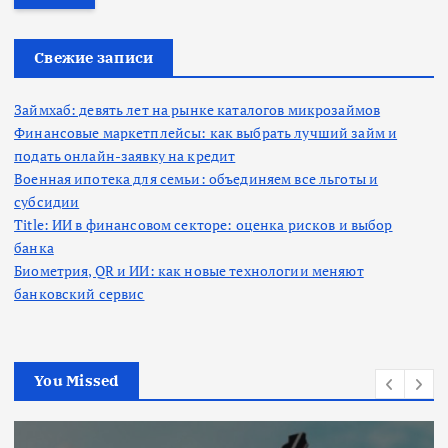
т
и
:
Свежие записи
Займхаб: девять лет на рынке каталогов микрозаймов
Финансовые маркетплейсы: как выбрать лучший займ и
подать онлайн-заявку на кредит
Военная ипотека для семьи: объединяем все льготы и
субсидии
Title: ИИ в финансовом секторе: оценка рисков и выбор
банка
Биометрия, QR и ИИ: как новые технологии меняют
банковский сервис
You Missed