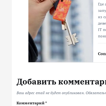
и
Где
зап
с
из 
деве
я
IT п
пон
м
Con
Добавить комментар
Ваш адрес email не будет опубликован.
Обязатель
Комментарий
*