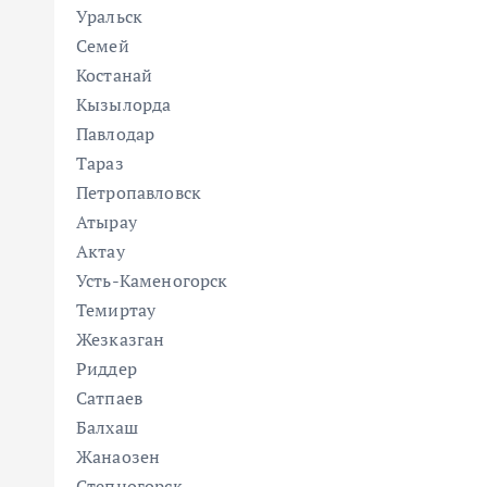
Уральск
Семей
Костанай
Кызылорда
Павлодар
Тараз
Петропавловск
Атырау
Актау
Усть-Каменогорск
Темиртау
Жезказган
Риддер
Сатпаев
Балхаш
Жанаозен
Степногорск