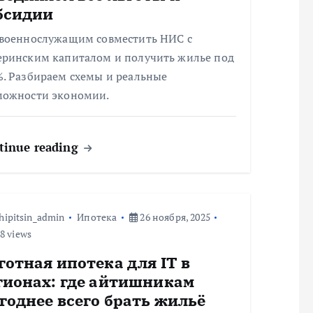
бсидии
 военнослужащим совместить НИС с
еринским капиталом и получить жилье под
%. Разбираем схемы и реальные
можности экономии.
tinue reading
hipitsin_admin
Ипотека
26 ноября, 2025
8 views
готная ипотека для IT в
гионах: где айтишникам
годнее всего брать жильё