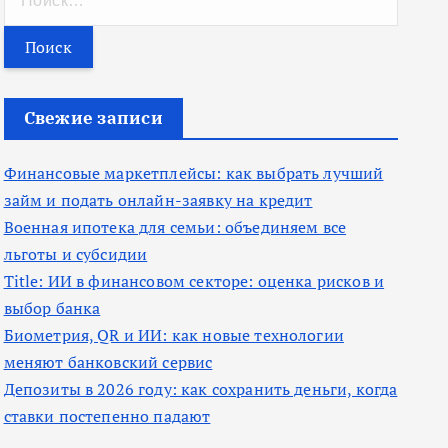
а
й
т
и
Свежие записи
:
Финансовые маркетплейсы: как выбрать лучший
займ и подать онлайн-заявку на кредит
Военная ипотека для семьи: объединяем все
льготы и субсидии
Title: ИИ в финансовом секторе: оценка рисков и
выбор банка
Биометрия, QR и ИИ: как новые технологии
меняют банковский сервис
Депозиты в 2026 году: как сохранить деньги, когда
ставки постепенно падают