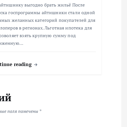
 айтишнику выгодно брать жильё После
уска госпрограммы айтишники стали одной
самых желанных категорий покупателей для
лоперов в регионах. Льготная ипотека для
озволяет взять крупную сумму под
иженную…
tinue reading
ий
ные поля помечены
*