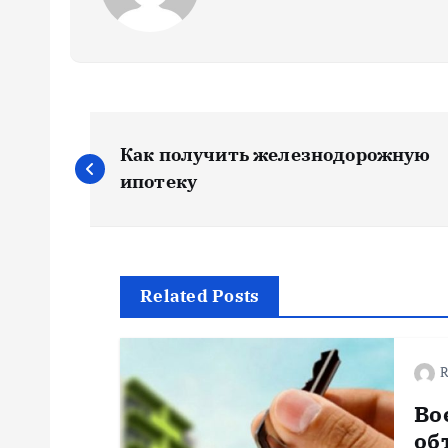
Н
Как получить железнодорожную
а
ипотеку
в
и
Related Posts
г
R
а
Во
об