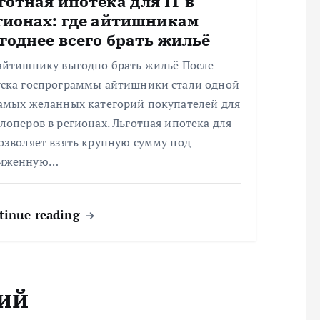
готная ипотека для IT в
гионах: где айтишникам
годнее всего брать жильё
 айтишнику выгодно брать жильё После
уска госпрограммы айтишники стали одной
самых желанных категорий покупателей для
лоперов в регионах. Льготная ипотека для
озволяет взять крупную сумму под
иженную…
tinue reading
ий