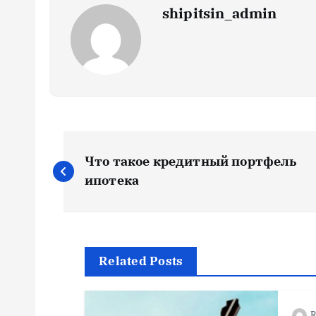
shipitsin_admin
Н
Что такое кредитный портфель
а
ипотека
в
и
Related Posts
г
R