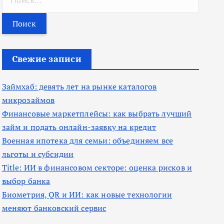
а
й
т
и
Свежие записи
:
Займхаб: девять лет на рынке каталогов
микрозаймов
Финансовые маркетплейсы: как выбрать лучший
займ и подать онлайн-заявку на кредит
Военная ипотека для семьи: объединяем все
льготы и субсидии
Title: ИИ в финансовом секторе: оценка рисков и
выбор банка
Биометрия, QR и ИИ: как новые технологии
меняют банковский сервис