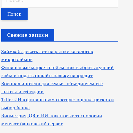
а
й
т
и
Свежие записи
:
Займхаб: девять лет на рынке каталогов
микрозаймов
Финансовые маркетплейсы: как выбрать лучший
займ и подать онлайн-заявку на кредит
Военная ипотека для семьи: объединяем все
льготы и субсидии
Title: ИИ в финансовом секторе: оценка рисков и
выбор банка
Биометрия, QR и ИИ: как новые технологии
меняют банковский сервис