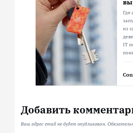
вы
и
Где
зап
с
из 
деве
я
IT п
пон
м
Con
Добавить комментар
Ваш адрес email не будет опубликован.
Обязатель