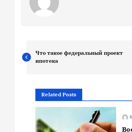
Н
Что такое федеральный проект
а
ипотека
в
и
Related Posts
г
R
а
Во