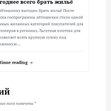
годнее всего брать жильё
 айтишнику выгодно брать жильё После
уска госпрограммы айтишники стали одной
самых желанных категорий покупателей для
лоперов в регионах. Льготная ипотека для
озволяет взять крупную сумму под
иженную…
tinue reading
ий
ные поля помечены
*