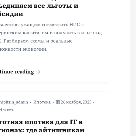
ъединяем все льготы и
бсидии
 военнослужащим совместить НИС с
еринским капиталом и получить жилье под
%. Разбираем схемы и реальные
можности экономии.
tinue reading
hipitsin_admin
Ипотека
26 ноября, 2025
4 views
готная ипотека для IT в
гионах: где айтишникам