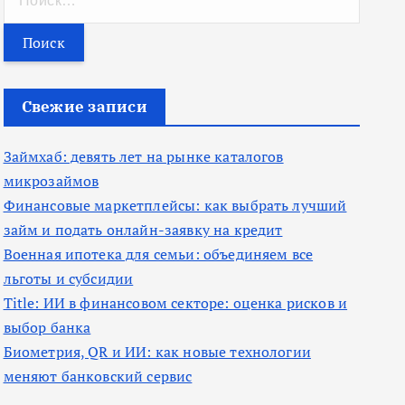
а
й
т
и
Свежие записи
:
Займхаб: девять лет на рынке каталогов
микрозаймов
Финансовые маркетплейсы: как выбрать лучший
займ и подать онлайн-заявку на кредит
Военная ипотека для семьи: объединяем все
льготы и субсидии
Title: ИИ в финансовом секторе: оценка рисков и
выбор банка
Биометрия, QR и ИИ: как новые технологии
меняют банковский сервис