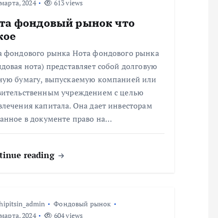
марта, 2024
613 views
та фондовый рынок что
кое
а фондового рынка Нота фондового рынка
довая нота) представляет собой долговую
ную бумагу, выпускаемую компанией или
вительственным учреждением с целью
влечения капитала. Она дает инвесторам
занное в документе право на…
tinue reading
hipitsin_admin
Фондовый рынок
марта, 2024
604 views