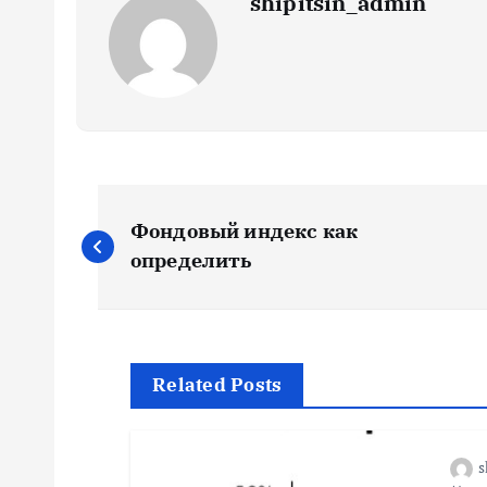
shipitsin_admin
Н
Фондовый индекс как
а
определить
в
и
Related Posts
г
s