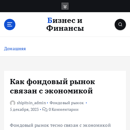
П
е
р
Бизнес и
е
Финансы
й
т
и
Домашняя
к
с
о
д
е
Как фондовый рынок
р
связан с экономикой
ж
и
shipitsin_admin
Фондовый рынок
м
5 декабря, 2023
0 Комментарии
о
м
у
Фондовый рынок тесно связан с экономикой