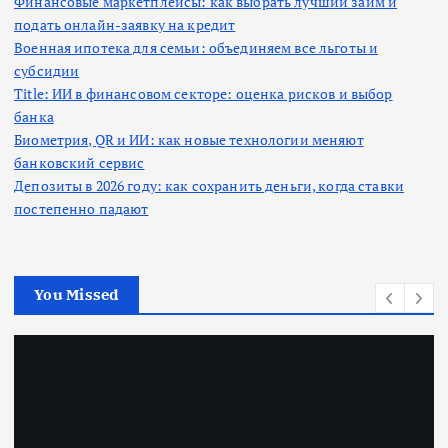
Финансовые маркетплейсы: как выбрать лучший займ и
подать онлайн-заявку на кредит
Военная ипотека для семьи: объединяем все льготы и
субсидии
Title: ИИ в финансовом секторе: оценка рисков и выбор
банка
Биометрия, QR и ИИ: как новые технологии меняют
банковский сервис
Депозиты в 2026 году: как сохранить деньги, когда ставки
постепенно падают
You Missed