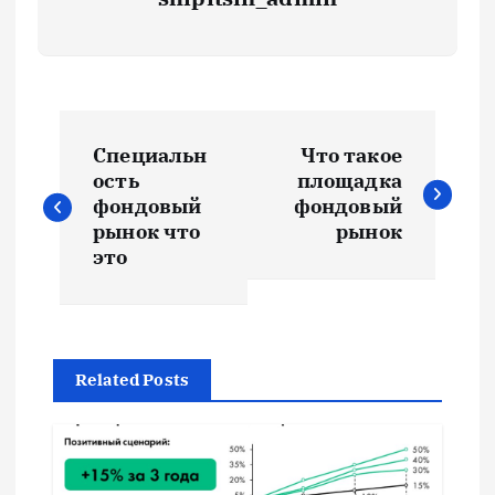
Н
Специальн
Что такое
а
ость
площадка
фондовый
фондовый
в
рынок что
рынок
это
и
г
Related Posts
а
ц