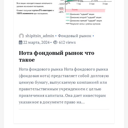
и
я
п
shipitsin_admin
Фондовый рынок
22 марта, 2024
612 views
о
Нота фондовый рынок что
з
такое
Нота фондового рынка Нота фондового рынка
а
(фондовая нота) представляет собой долговую
ценную бумагу, выпускаемую компанией или
п
правительственным учреждением с целью
привлечения капитала. Она дает инвесторам
и
указанное в документе право на…
с