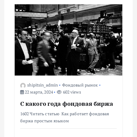
я
м
shipitsin_admin
Фондовый рынок
22 марта, 2024
602 views
С какого года фондовая биржа
1602 Читать статью Как работает фондовая
биржа простым языком