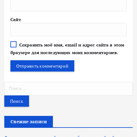
Сайт
Сохранить моё имя, email и адрес сайта в этом
браузере для последующих моих комментариев.
Н
а
й
т
и
:
Свежие записи