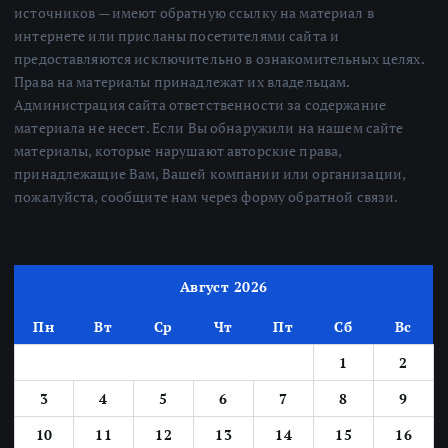
источников — имеют обратную ссылку на материал в
интернете или присланы посетителями сайта и
предоставляются исключительно в ознакомительных целях.
Права на материалы принадлежат их владельцам.
Администрация сайта ответственности за содержание
материала не несет. Если Вы обнаружили на нашем сайте
материалы, которые нарушают авторские права,
принадлежащие Вам, Вашей компании или организации,
пожалуйста, сообщите нам через форму обратной связи.
Август 2026
Пн
Вт
Ср
Чт
Пт
Сб
Вс
1
2
3
4
5
6
7
8
9
10
11
12
13
14
15
16