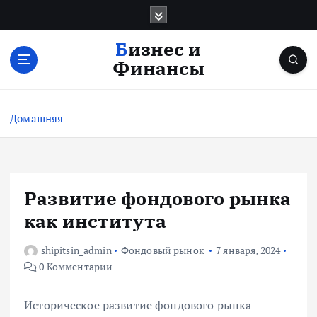
П
е
р
Бизнес и
е
Финансы
й
т
и
Домашняя
к
с
о
д
е
Развитие фондового рынка
р
как института
ж
и
shipitsin_admin
Фондовый рынок
7 января, 2024
м
0 Комментарии
о
м
у
Историческое развитие фондового рынка