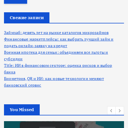
т
и
:
Свежие записи
Займхаб: девять лет на рынке каталогов микрозаймов
Финансовые маркетплейсы: как выбрать лучший займ и
подать онлайн-заявку на кредит
Военная ипотека для семьи: объединяем все льготы и
субсидии
Title: ИИ в финансовом секторе: оценка рисков и выбор
банка
Биометрия, QR и ИИ: как новые технологии меняют
банковский сервис
You Missed