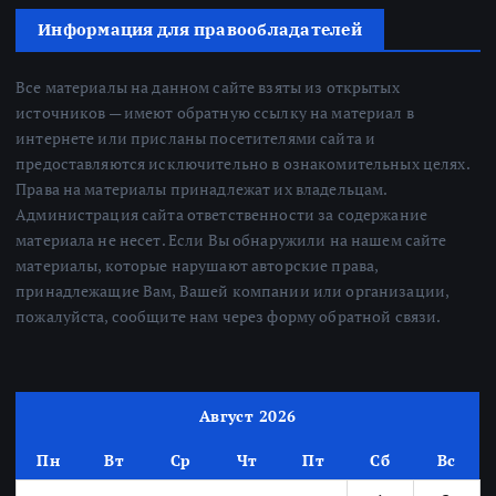
Информация для правообладателей
Все материалы на данном сайте взяты из открытых
источников — имеют обратную ссылку на материал в
интернете или присланы посетителями сайта и
предоставляются исключительно в ознакомительных целях.
Права на материалы принадлежат их владельцам.
Администрация сайта ответственности за содержание
материала не несет. Если Вы обнаружили на нашем сайте
материалы, которые нарушают авторские права,
принадлежащие Вам, Вашей компании или организации,
пожалуйста, сообщите нам через форму обратной связи.
Август 2026
Пн
Вт
Ср
Чт
Пт
Сб
Вс