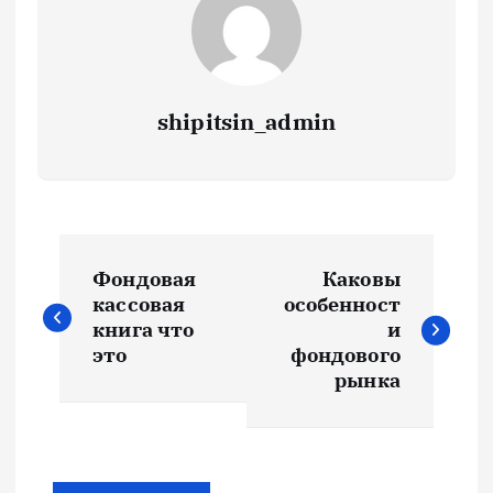
shipitsin_admin
Н
Фондовая
Каковы
а
кассовая
особенност
книга что
и
в
это
фондового
рынка
и
г