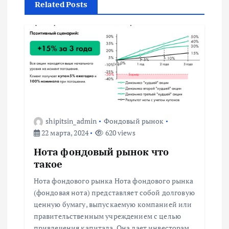
Related Posts
а
ц
и
я
п
shipitsin_admin
Фондовый рынок
22 марта, 2024
620 views
о
Нота фондовый рынок что
з
такое
Нота фондового рынка Нота фондового рынка
а
(фондовая нота) представляет собой долговую
ценную бумагу, выпускаемую компанией или
п
правительственным учреждением с целью
привлечения капитала. Она дает инвесторам