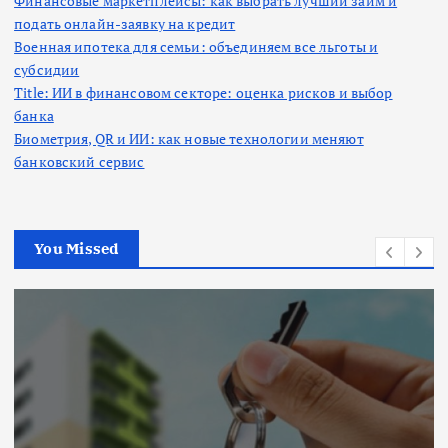
Финансовые маркетплейсы: как выбрать лучший займ и
подать онлайн-заявку на кредит
Военная ипотека для семьи: объединяем все льготы и
субсидии
Title: ИИ в финансовом секторе: оценка рисков и выбор
банка
Биометрия, QR и ИИ: как новые технологии меняют
банковский сервис
You Missed