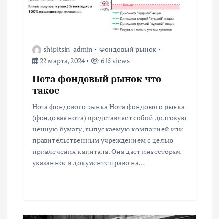
я
п
shipitsin_admin
Фондовый рынок
22 марта, 2024
615 views
о
Нота фондовый рынок что
з
такое
Нота фондового рынка Нота фондового рынка
а
(фондовая нота) представляет собой долговую
ценную бумагу, выпускаемую компанией или
п
правительственным учреждением с целью
привлечения капитала. Она дает инвесторам
и
указанное в документе право на…
с
я