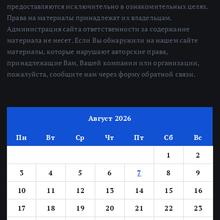
предоставляются исключительно в ознакомительных целях.
Права на материалы принадлежат их владельцам.
Администрация сайта ответственности за содержание
материала не несет. Если Вы обнаружили на нашем сайте
материалы, которые нарушают авторские права,
принадлежащие Вам, Вашей компании или организации,
пожалуйста, сообщите нам через форму обратной связи.
Август 2026
Пн
Вт
Ср
Чт
Пт
Сб
Вс
1
2
3
4
5
6
7
8
9
10
11
12
13
14
15
16
17
18
19
20
21
22
23