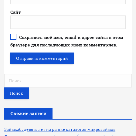
Сайт
Сохранить моё имя, email и адрес сайта в этом
браузере для последующих моих комментариев.
Н
а
й
т
и
:
Свежие записи
Займхаб: девять лет на рынке каталогов микрозаймов