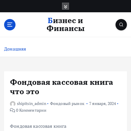
П
е
р
Бизнес и
е
Финансы
й
т
и
Домашняя
к
с
о
д
е
Фондовая кассовая книга
р
что это
ж
и
shipitsin_admin
Фондовый рынок
7 января, 2024
м
0 Комментарии
о
м
у
Фондовая кассовая книга