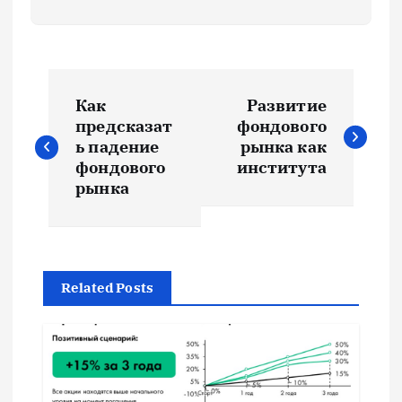
Н
Как
Развитие
а
предсказат
фондового
ь падение
рынка как
в
фондового
института
рынка
и
г
Related Posts
а
ц
и