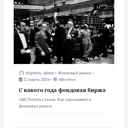
м
shipitsin_admin
Фондовый рынок
22 марта, 2024
606 views
С какого года фондовая биржа
1602 Читать статью Как оцениваются
фондовые рынки