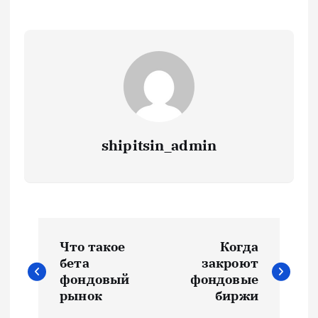
shipitsin_admin
Н
Что такое
Когда
а
бета
закроют
фондовый
фондовые
в
рынок
биржи