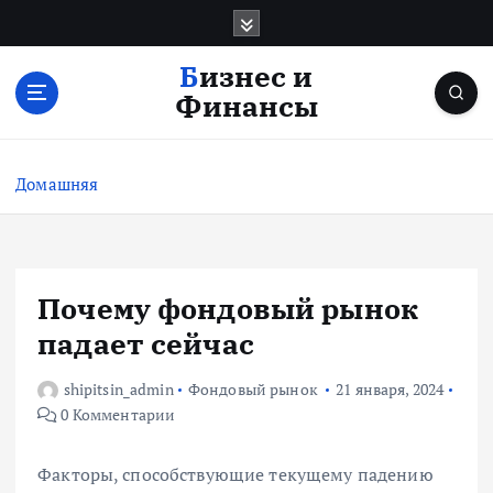
П
е
р
Бизнес и
е
Финансы
й
т
и
Домашняя
к
с
о
д
е
Почему фондовый рынок
р
падает сейчас
ж
и
shipitsin_admin
Фондовый рынок
21 января, 2024
м
0 Комментарии
о
м
у
Факторы, способствующие текущему падению