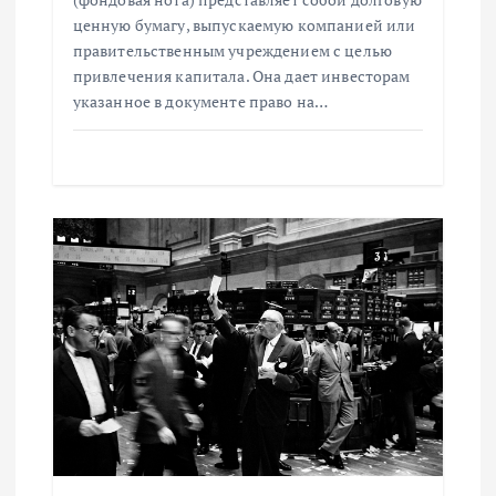
а
ценную бумагу, выпускаемую компанией или
правительственным учреждением с целью
п
привлечения капитала. Она дает инвесторам
указанное в документе право на…
и
с
я
м