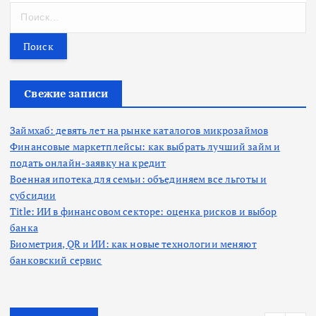
Н
а
й
т
и
:
Свежие записи
Займхаб: девять лет на рынке каталогов микрозаймов
Финансовые маркетплейсы: как выбрать лучший займ и
подать онлайн-заявку на кредит
Военная ипотека для семьи: объединяем все льготы и
субсидии
Title: ИИ в финансовом секторе: оценка рисков и выбор
банка
Биометрия, QR и ИИ: как новые технологии меняют
банковский сервис