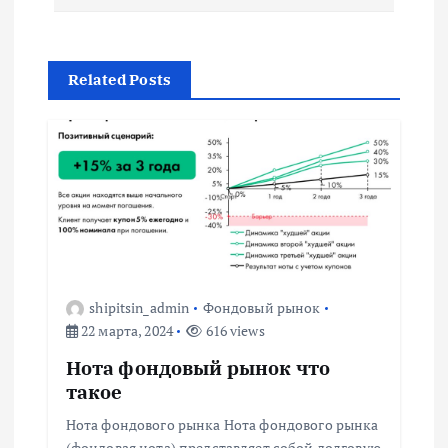
и
г
Related Posts
а
ц
и
я
п
shipitsin_admin
Фондовый рынок
22 марта, 2024
616 views
о
Нота фондовый рынок что
такое
з
Нота фондового рынка Нота фондового рынка
(фондовая нота) представляет собой долговую