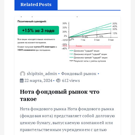
Related Posts
ц
и
я
п
о
shipitsin_admin
Фондовый рынок
22 марта, 2024
612 views
з
Нота фондовый рынок что
а
такое
Нота фондового рынка Нота фондового рынка
п
(фондовая нота) представляет собой долговую
ценную бумагу, выпускаемую компанией или
и
правительственным учреждением с целью