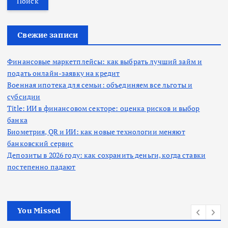
т
и
:
Свежие записи
Финансовые маркетплейсы: как выбрать лучший займ и
подать онлайн-заявку на кредит
Военная ипотека для семьи: объединяем все льготы и
субсидии
Title: ИИ в финансовом секторе: оценка рисков и выбор
банка
Биометрия, QR и ИИ: как новые технологии меняют
банковский сервис
Депозиты в 2026 году: как сохранить деньги, когда ставки
постепенно падают
You Missed