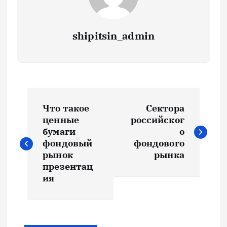
shipitsin_admin
Н
Что такое
Сектора
а
ценные
российског
бумаги
о
в
фондовый
фондового
рынок
рынка
и
презентац
ия
г
а