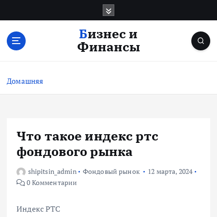
П
е
р
Бизнес и
е
Финансы
й
т
и
Домашняя
к
с
о
д
е
Что такое индекс ртс
р
фондового рынка
ж
и
shipitsin_admin
Фондовый рынок
12 марта, 2024
м
0 Комментарии
о
м
у
Индекс РТС