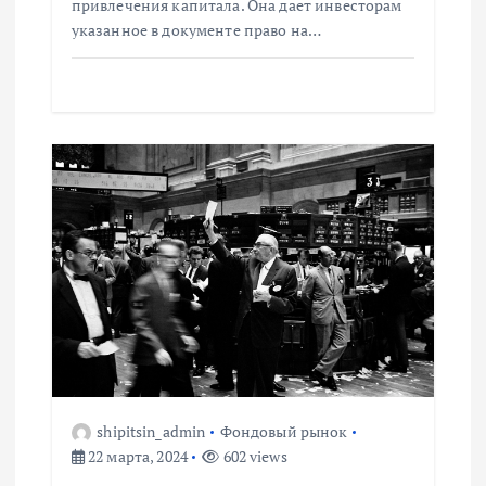
привлечения капитала. Она дает инвесторам
с
указанное в документе право на…
я
м
shipitsin_admin
Фондовый рынок
22 марта, 2024
602 views