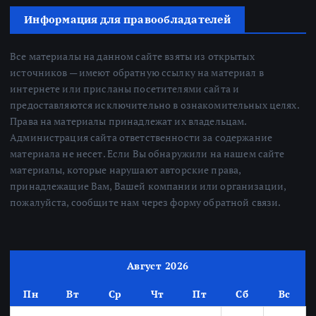
Информация для правообладателей
Все материалы на данном сайте взяты из открытых
источников — имеют обратную ссылку на материал в
интернете или присланы посетителями сайта и
предоставляются исключительно в ознакомительных целях.
Права на материалы принадлежат их владельцам.
Администрация сайта ответственности за содержание
материала не несет. Если Вы обнаружили на нашем сайте
материалы, которые нарушают авторские права,
принадлежащие Вам, Вашей компании или организации,
пожалуйста, сообщите нам через форму обратной связи.
Август 2026
Пн
Вт
Ср
Чт
Пт
Сб
Вс