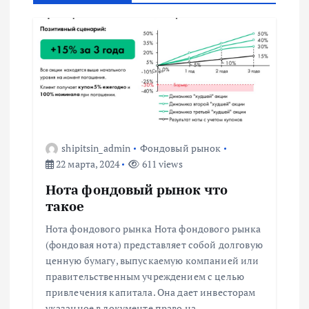
а
ц
и
я
п
shipitsin_admin
Фондовый рынок
22 марта, 2024
611 views
о
Нота фондовый рынок что
такое
з
Нота фондового рынка Нота фондового рынка
(фондовая нота) представляет собой долговую
а
ценную бумагу, выпускаемую компанией или
правительственным учреждением с целью
п
привлечения капитала. Она дает инвесторам
указанное в документе право на…