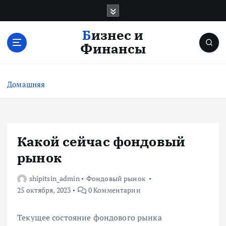
П
е
р
Бизнес и
е
Финансы
й
т
и
Домашняя
к
с
о
д
е
Какой сейчас фондовый
р
рынок
ж
и
shipitsin_admin
Фондовый рынок
м
25 октября, 2023
0 Комментарии
о
м
у
Текущее состояние фондового рынка