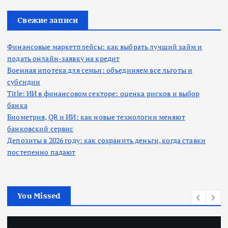
и
:
Свежие записи
Финансовые маркетплейсы: как выбрать лучший займ и
подать онлайн-заявку на кредит
Военная ипотека для семьи: объединяем все льготы и
субсидии
Title: ИИ в финансовом секторе: оценка рисков и выбор
банка
Биометрия, QR и ИИ: как новые технологии меняют
банковский сервис
Депозиты в 2026 году: как сохранить деньги, когда ставки
постепенно падают
You Missed