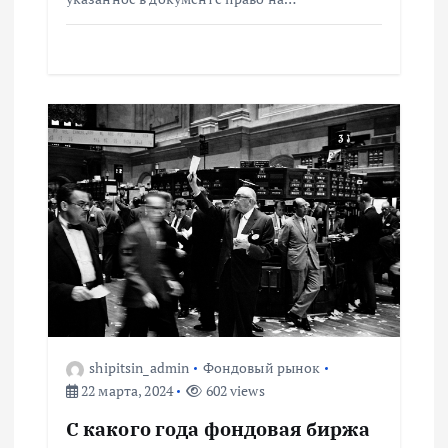
и
с
я
м
shipitsin_admin
Фондовый рынок
22 марта, 2024
602 views
С какого года фондовая биржа