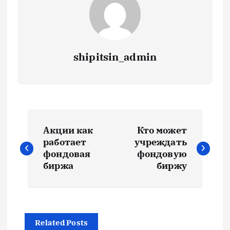
shipitsin_admin
Н
Акции как
Кто может
а
работает
учреждать
фондовая
фондовую
в
биржа
биржу
и
г
Related Posts