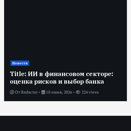
Банковский сектор
Биометрия, QR и ИИ: как новые
технологии меняют банковский
сервис
От
shipitsin_admin
25 мая, 2026
319 views