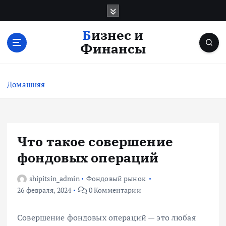
П
е
р
Бизнес и
е
Финансы
й
т
и
Домашняя
к
с
о
д
е
Что такое совершение
р
фондовых операций
ж
и
shipitsin_admin
Фондовый рынок
м
26 февраля, 2024
0 Комментарии
о
м
у
Совершение фондовых операций — это любая