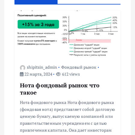
а
ц
и
я
п
shipitsin_admin
Фондовый рынок
22 марта, 2024
612 views
о
Нота фондовый рынок что
такое
з
Нота фондового рынка Нота фондового рынка
(фондовая нота) представляет собой долговую
а
ценную бумагу, выпускаемую компанией или
правительственным учреждением с целью
п
привлечения капитала. Она дает инвесторам