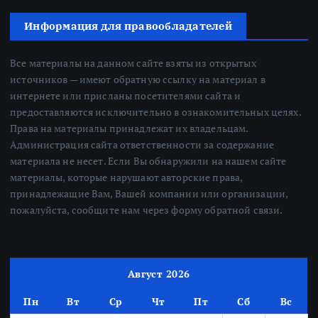
Информация для правообладателей
Все материалы на данном сайте взяты из открытых
источников — имеют обратную ссылку на материал в
интернете или присланы посетителями сайта и
предоставляются исключительно в ознакомительных целях.
Права на материалы принадлежат их владельцам.
Администрация сайта ответственности за содержание
материала не несет. Если Вы обнаружили на нашем сайте
материалы, которые нарушают авторские права,
принадлежащие Вам, Вашей компании или организации,
пожалуйста, сообщите нам через форму обратной связи.
Август 2026
Пн
Вт
Ср
Чт
Пт
Сб
Вс