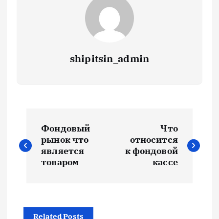
shipitsin_admin
Н
Фондовый
Что
а
рынок что
относится
является
к фондовой
в
товаром
кассе
и
г
Related Posts