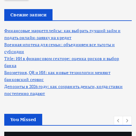
и
:
Свежие записи
Финансовые маркетплейсы: как выбрать лучший займ и
подать онлайн-заявку на кредит
Военная ипотека для семьи: объединяем все льготы и
субсидии
Title: ИИ в финансовом секторе: оценка рисков и выбор
банка
Биометрия, QR и ИИ: как новые технологии меняют
банковский сервис
Депозиты в 2026 году: как сохранить деньги, когда ставки
постепенно падают
You Missed