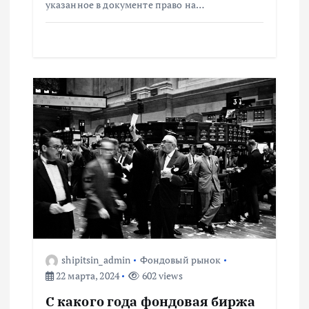
указанное в документе право на…
и
с
я
м
shipitsin_admin
Фондовый рынок
22 марта, 2024
602 views
С какого года фондовая биржа