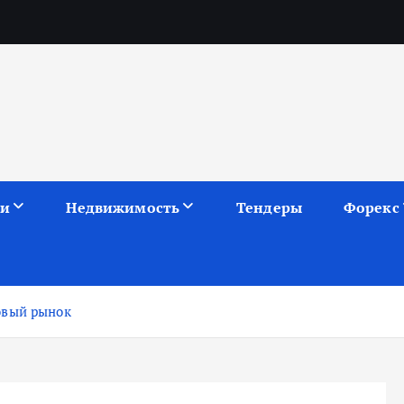
ии
Недвижимость
Тендеры
Форекс
овый рынок