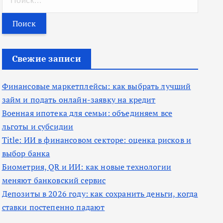
а
й
т
и
Свежие записи
:
Финансовые маркетплейсы: как выбрать лучший
займ и подать онлайн-заявку на кредит
Военная ипотека для семьи: объединяем все
льготы и субсидии
Title: ИИ в финансовом секторе: оценка рисков и
выбор банка
Биометрия, QR и ИИ: как новые технологии
меняют банковский сервис
Депозиты в 2026 году: как сохранить деньги, когда
ставки постепенно падают