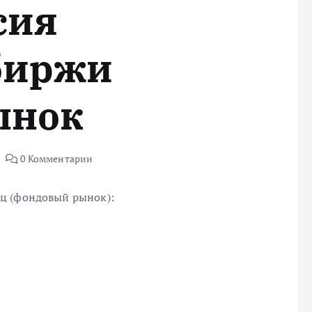
сия
биржи
ынок
0 Комментарии
ц (фондовый рынок):