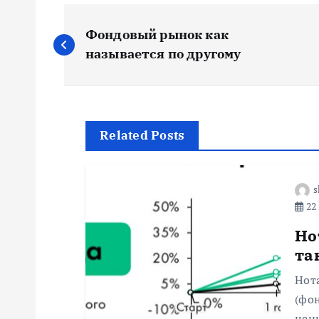
Н
Фондовый рынок как
а
называется по другому
в
и
Related Posts
г
s
22 
а
Но
ц
та
Нот
и
(фон
цен