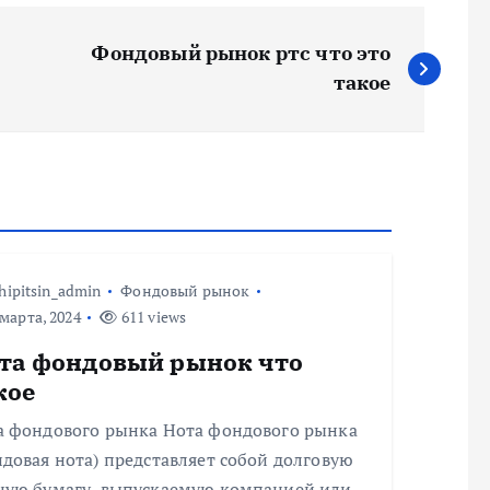
Фондовый рынок ртс что это
такое
hipitsin_admin
Фондовый рынок
марта, 2024
611 views
та фондовый рынок что
кое
а фондового рынка Нота фондового рынка
довая нота) представляет собой долговую
ную бумагу, выпускаемую компанией или