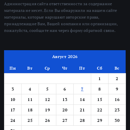
Администрация сайта ответственности за содержание
материала не несет. Если Вы обнаружили на нашем сайте
материалы, которые нарушают авторские права,
принадлежащие Вам, Вашей компании или организации,
пожалуйста, сообщите нам через форму обратной связи.
Август 2026
Пн
Вт
Ср
Чт
Пт
Сб
Вс
1
2
3
4
5
6
7
8
9
10
11
12
13
14
15
16
17
18
19
20
21
22
23
24
25
26
27
28
29
30