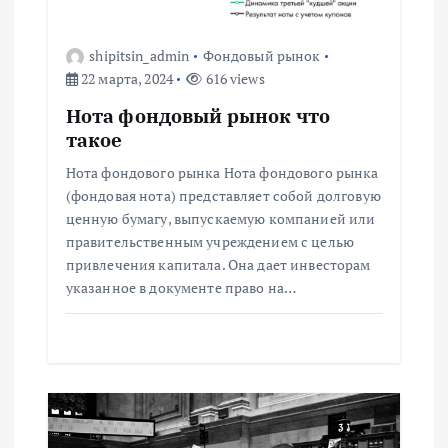
я
п
shipitsin_admin
Фондовый рынок
22 марта, 2024
616 views
о
Нота фондовый рынок что
такое
з
Нота фондового рынка Нота фондового рынка
(фондовая нота) представляет собой долговую
а
ценную бумагу, выпускаемую компанией или
правительственным учреждением с целью
п
привлечения капитала. Она дает инвесторам
указанное в документе право на…
и
с
я