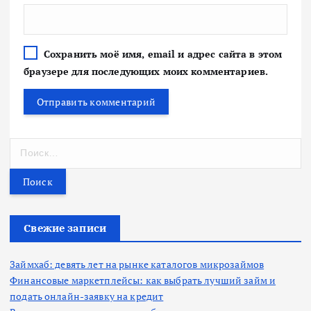
Сохранить моё имя, email и адрес сайта в этом
браузере для последующих моих комментариев.
Н
а
й
т
и
:
Свежие записи
Займхаб: девять лет на рынке каталогов микрозаймов
Финансовые маркетплейсы: как выбрать лучший займ и
подать онлайн-заявку на кредит