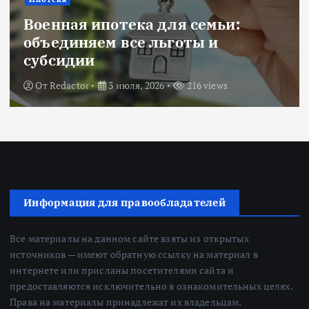
Военная ипотека для семьи:
объединяем все льготы и
субсидии
От
Redactor
3 июля, 2026
216 views
Информация для правообладателей
Все материалы на данном сайте взяты из открытых
источников — имеют обратную ссылку на материал в
интернете или присланы посетителями сайта и
предоставляются исключительно в ознакомительных целях.
Права на материалы принадлежат их владельцам.