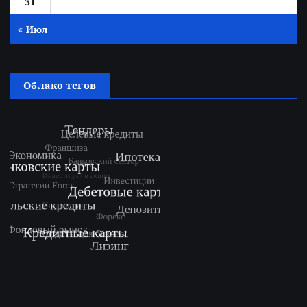
31
« Июл
Облако тегов