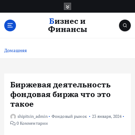
П
е
р
Бизнес и
е
Финансы
й
т
и
Домашняя
к
с
о
д
е
Биржевая деятельность
р
фондовая биржа что это
ж
и
такое
м
о
shipitsin_admin
Фондовый рынок
23 января, 2024
м
0 Комментарии
у