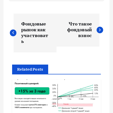
Н
Фондовые
Что такое
а
рынок как
фондовый
участвоват
взнос
в
ь
и
г
Related Posts
а
ц
и