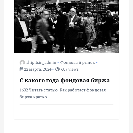
м
shipitsin_admin
Фондовый рынок
22 марта, 2024
607 views
С какого года фондовая биржа
1602 Читать статью Как работает фондовая
биржа кратко