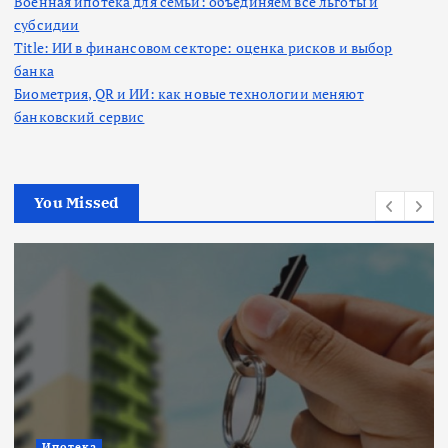
Военная ипотека для семьи: объединяем все льготы и
субсидии
Title: ИИ в финансовом секторе: оценка рисков и выбор
банка
Биометрия, QR и ИИ: как новые технологии меняют
банковский сервис
You Missed
Ипотека