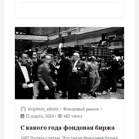
с
я
м
shipitsin_admin
Фондовый рынок
22 марта, 2024
602 views
С какого года фондовая биржа
1602 Читать статью Что такое фондовая биржа