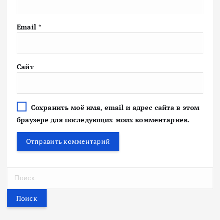
Email
*
Сайт
Сохранить моё имя, email и адрес сайта в этом
браузере для последующих моих комментариев.
Н
а
й
т
и