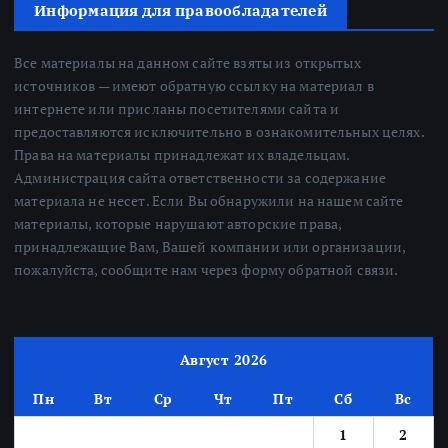
Информация для правообладателей
Все материалы на данном сайте взяты из открытых
источников — имеют обратную ссылку на материал в
интернете или присланы посетителями сайта и
предоставляются исключительно в ознакомительных целях.
Права на материалы принадлежат их владельцам.
Администрация сайта ответственности за содержание
материала не несет. Если Вы обнаружили на нашем сайте
материалы, которые нарушают авторские права,
принадлежащие Вам, Вашей компании или организации,
пожалуйста, сообщите нам через форму обратной связи.
Август 2026
Пн
Вт
Ср
Чт
Пт
Сб
Вс
1
2