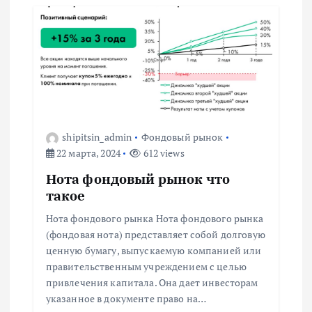
ц
и
я
п
shipitsin_admin
Фондовый рынок
о
22 марта, 2024
612 views
з
Нота фондовый рынок что
такое
а
Нота фондового рынка Нота фондового рынка
(фондовая нота) представляет собой долговую
п
ценную бумагу, выпускаемую компанией или
правительственным учреждением с целью
и
привлечения капитала. Она дает инвесторам
указанное в документе право на…