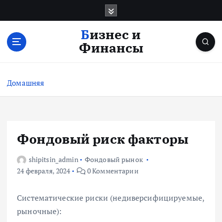
П
е
р
Бизнес и
е
Финансы
й
т
и
Домашняя
к
с
о
д
е
Фондовый риск факторы
р
ж
shipitsin_admin
Фондовый рынок
и
24 февраля, 2024
0 Комментарии
м
о
Систематические риски (недиверсифицируемые,
м
рыночные):
у