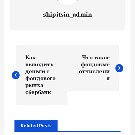
shipitsin_admin
Н
Как
Что такое
а
выводить
фондовые
деньги с
отчислени
в
фондового
я
рынка
и
сбербанк
г
а
Related Posts