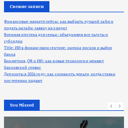
:
Свежие записи
Финансовые маркетплейсы: как выбрать лучший займ и
подать онлайн-заявку на кредит
Военная ипотека для семьи: объединяем все льготы и
субсидии
Title: ИИ в финансовом секторе: оценка рисков и выбор
банка
Биометрия, QR и ИИ: как новые технологии меняют
банковский сервис
Депозиты в 2026 году: как сохранить деньги, когда ставки
постепенно падают
You Missed