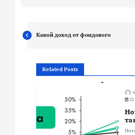
Н
Какой доход от фондового
а
в
Related Posts
и
г
s
22 
а
Но
та
ц
Нот