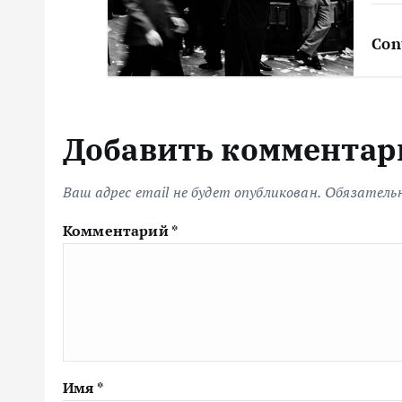
с
Con
я
м
Добавить комментар
Ваш адрес email не будет опубликован.
Обязатель
Комментарий
*
Имя
*