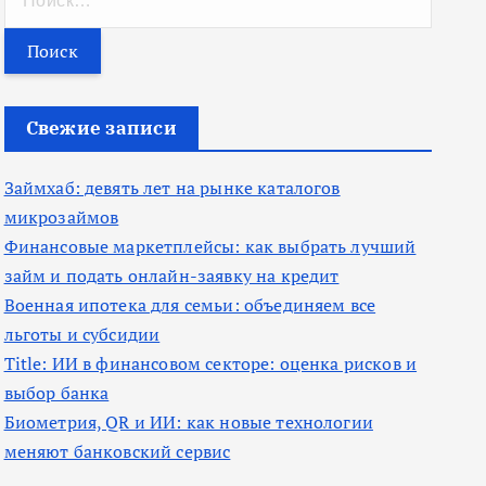
а
й
т
и
Свежие записи
:
Займхаб: девять лет на рынке каталогов
микрозаймов
Финансовые маркетплейсы: как выбрать лучший
займ и подать онлайн-заявку на кредит
Военная ипотека для семьи: объединяем все
льготы и субсидии
Title: ИИ в финансовом секторе: оценка рисков и
выбор банка
Биометрия, QR и ИИ: как новые технологии
меняют банковский сервис