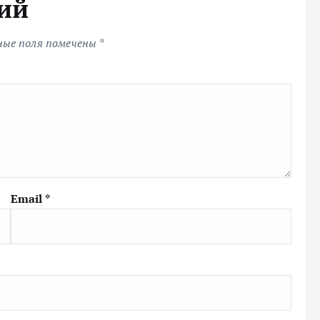
ий
ные поля помечены
*
Email
*