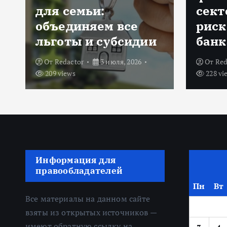
для семьи:
сект
объединяем все
риск
льготы и субсидии
банк
От
Redactor
3 июля, 2026
От
Red
209 views
228 vi
Информация для
правообладателей
Пн
Вт
Все материалы на данном сайте
взяты из открытых источников —
имеют обратную ссылку на