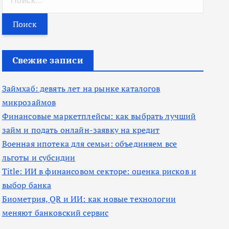
а
й
т
и
Свежие записи
:
Займхаб: девять лет на рынке каталогов
микрозаймов
Финансовые маркетплейсы: как выбрать лучший
займ и подать онлайн-заявку на кредит
Военная ипотека для семьи: объединяем все
льготы и субсидии
Title: ИИ в финансовом секторе: оценка рисков и
выбор банка
Биометрия, QR и ИИ: как новые технологии
меняют банковский сервис