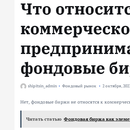
Что относитс
м
у
коммерческ
предприним
фондовые б
shipitsin_admin
Фондовый рынок
2 октября, 202
Нет, фондовые биржи не относятся к коммерче
Читать статью
Фондовая биржа как элем