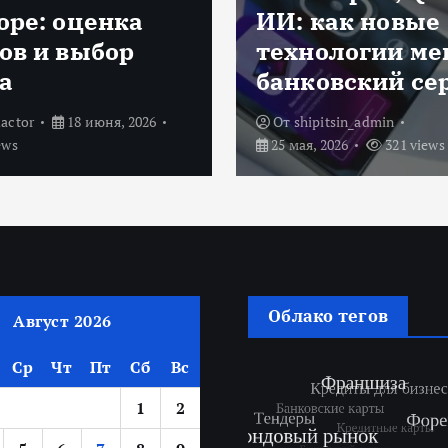
оре: оценка
ИИ: как новые
ов и выбор
технологии м
а
банковский се
actor
18 июня, 2026
От
shipitsin_admin
ews
25 мая, 2026
321 views
Облако тегов
Август 2026
Ср
Чт
Пт
Сб
Вс
1
2