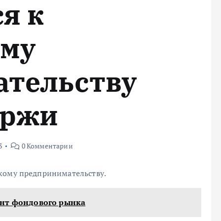
я к
ому
ательству
иржи
3
0 Комментарии
скому предпринимательству.
ент фондового рынка