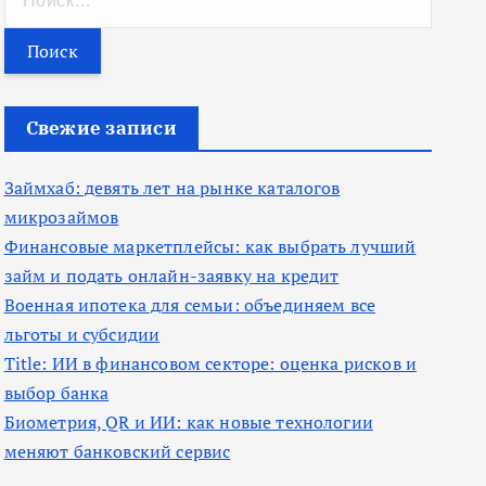
а
й
т
и
Свежие записи
:
Займхаб: девять лет на рынке каталогов
микрозаймов
Финансовые маркетплейсы: как выбрать лучший
займ и подать онлайн-заявку на кредит
Военная ипотека для семьи: объединяем все
льготы и субсидии
Title: ИИ в финансовом секторе: оценка рисков и
выбор банка
Биометрия, QR и ИИ: как новые технологии
меняют банковский сервис