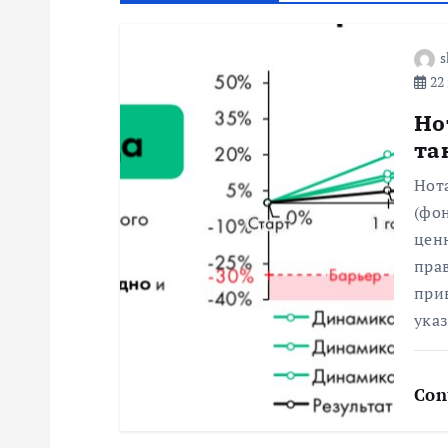
г
s
22 
а
Но
ц
та
Нот
и
(фон
цен
я
пра
при
п
ука
о
Con
з