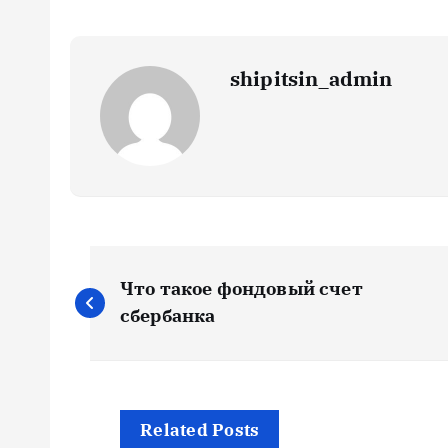
shipitsin_admin
Н
Что такое фондовый счет
а
сбербанка
в
и
Related Posts