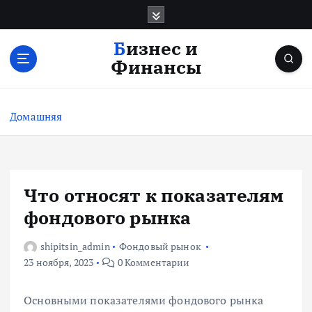
П
е
р
Бизнес и
е
Финансы
й
т
и
Домашняя
к
с
о
д
е
Что относят к показателям
р
фондового рынка
ж
и
shipitsin_admin
Фондовый рынок
м
23 ноября, 2023
0 Комментарии
о
м
у
Основными показателями фондового рынка