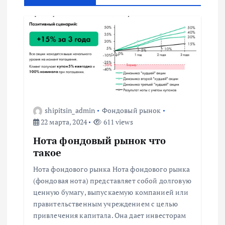
а
ц
и
я
п
shipitsin_admin
Фондовый рынок
22 марта, 2024
611 views
о
Нота фондовый рынок что
з
такое
Нота фондового рынка Нота фондового рынка
а
(фондовая нота) представляет собой долговую
ценную бумагу, выпускаемую компанией или
п
правительственным учреждением с целью
привлечения капитала. Она дает инвесторам