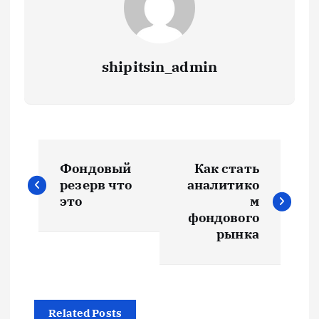
shipitsin_admin
Н
Фондовый
Как стать
а
резерв что
аналитико
это
м
в
фондового
рынка
и
г
Related Posts