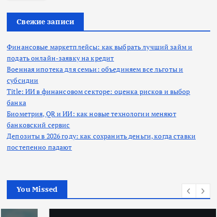
и
:
Свежие записи
Финансовые маркетплейсы: как выбрать лучший займ и
подать онлайн-заявку на кредит
Военная ипотека для семьи: объединяем все льготы и
субсидии
Title: ИИ в финансовом секторе: оценка рисков и выбор
банка
Биометрия, QR и ИИ: как новые технологии меняют
банковский сервис
Депозиты в 2026 году: как сохранить деньги, когда ставки
постепенно падают
You Missed