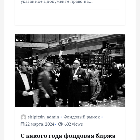
и
указанное в документе право на…
с
я
м
shipitsin_admin
Фондовый рынок
22 марта, 2024
602 views
С какого года фондовая биржа