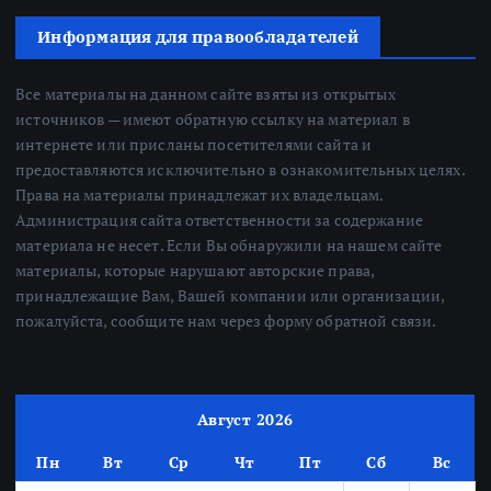
Информация для правообладателей
Все материалы на данном сайте взяты из открытых
источников — имеют обратную ссылку на материал в
интернете или присланы посетителями сайта и
предоставляются исключительно в ознакомительных целях.
Права на материалы принадлежат их владельцам.
Администрация сайта ответственности за содержание
материала не несет. Если Вы обнаружили на нашем сайте
материалы, которые нарушают авторские права,
принадлежащие Вам, Вашей компании или организации,
пожалуйста, сообщите нам через форму обратной связи.
Август 2026
Пн
Вт
Ср
Чт
Пт
Сб
Вс