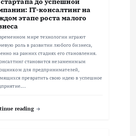
 стартапа до успешной
мпании: IT-консалтинг на
ждом этапе роста малого
знеса
овременном мире технологии играют
евую роль в развитии любого бизнеса,
енно на ранних стадиях его становления.
консалтинг становится незаменимым
ощником для предпринимателей,
емящихся превратить свою идею в успешное
дприятие.…
tinue reading