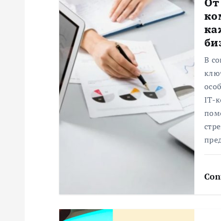
От
ц
ко
ка
и
би
В с
я
ключ
особ
п
IT-
пом
о
стр
пре
з
Con
а
п