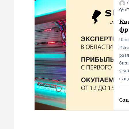
s
и
67
Ка
с
фр
я
Шаг
Исс
раз
м
биз
усло
сущ
Con