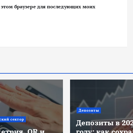
 в этом браузере для последующих моих
Депозиты
ский сектор
Депозиты в 20
етрия, QR и
году: как сохр