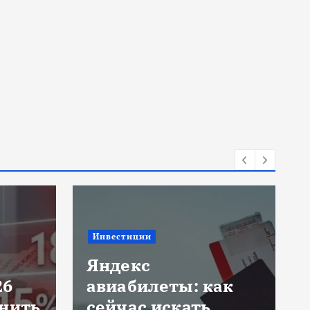
Инвестиции
Яндекс
26
авиабилеты: как
анить
сейчас искать