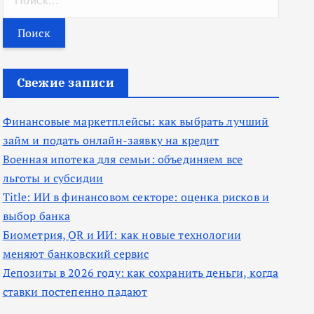
а
й
т
и
Свежие записи
:
Финансовые маркетплейсы: как выбрать лучший
займ и подать онлайн-заявку на кредит
Военная ипотека для семьи: объединяем все
льготы и субсидии
Title: ИИ в финансовом секторе: оценка рисков и
выбор банка
Биометрия, QR и ИИ: как новые технологии
меняют банковский сервис
Депозиты в 2026 году: как сохранить деньги, когда
ставки постепенно падают