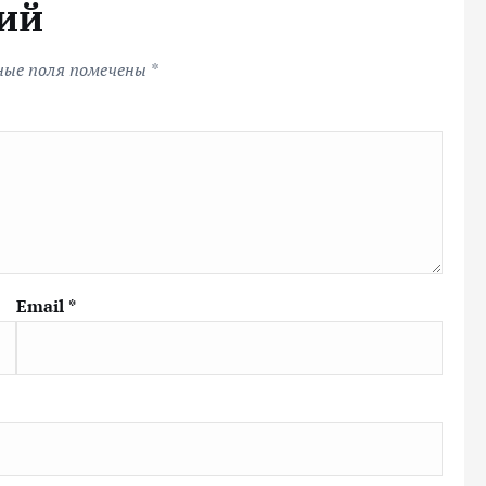
ий
ные поля помечены
*
Email
*