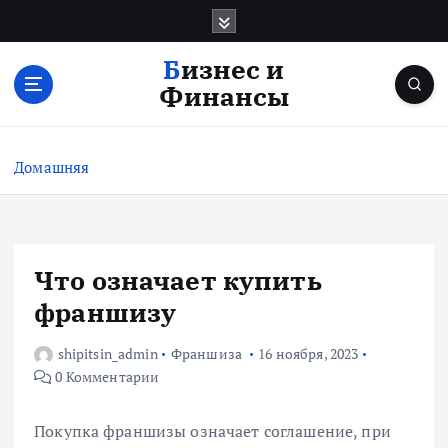
П
е
р
Бизнес и
е
Финансы
й
т
и
Домашняя
к
с
о
д
е
Что означает купить
р
франшизу
ж
и
shipitsin_admin
Франшиза
16 ноября, 2023
м
0 Комментарии
о
м
у
Покупка франшизы означает соглашение, при