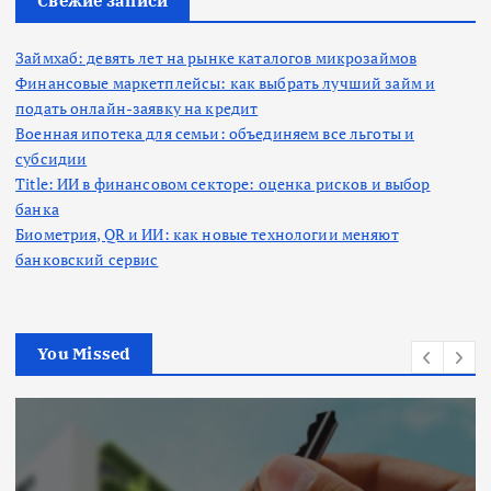
Свежие записи
Займхаб: девять лет на рынке каталогов микрозаймов
Финансовые маркетплейсы: как выбрать лучший займ и
подать онлайн-заявку на кредит
Военная ипотека для семьи: объединяем все льготы и
субсидии
Title: ИИ в финансовом секторе: оценка рисков и выбор
банка
Биометрия, QR и ИИ: как новые технологии меняют
банковский сервис
You Missed