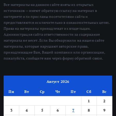
Все материалы на данном сайте взяты из открытых
источников — имеют обратную ссылку на материал в
интернете или присланы посетителями сайта и
предоставляются исключительно в ознакомительных целях.
Права на материалы принадлежат их владельцам.
Администрация сайта ответственности за содержание
материала не несет. Если Вы обнаружили на нашем сайте
материалы, которые нарушают авторские права,
принадлежащие Вам, Вашей компании или организации,
пожалуйста, сообщите нам через форму обратной связи.
Август 2026
Пн
Вт
Ср
Чт
Пт
Сб
Вс
1
2
3
4
5
6
7
8
9