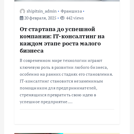
о
shipitsin_admin
Франшиза
20 февраля, 2025
442 views
з
От стартапа до успешной
а
компании: IT-консалтинг на
каждом этапе роста малого
п
бизнеса
В современном мире технологии играют
и
ключевую роль в развитии любого бизнеса,
особенно на ранних стадиях его становления.
с
IT-консалтинг становится незаменимым
помощником для предпринимателей,
я
стремящихся превратить свою идею в
успешное предприятие.…
м