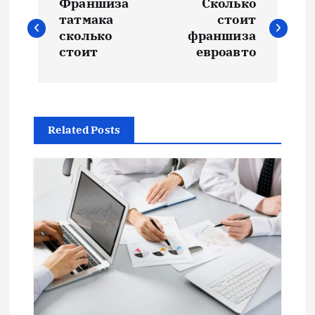
Франшиза
Сколько
а
татмака
стоит
сколько
франшиза
в
стоит
евроавто
и
г
Related Posts
а
ц
и
я
п