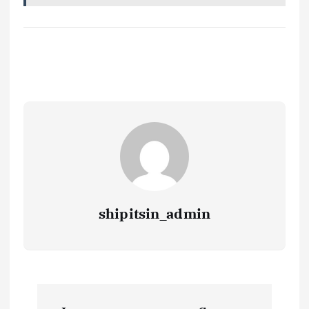
shipitsin_admin
Н