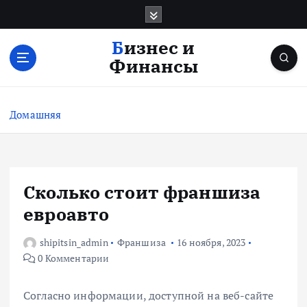
П
е
р
Бизнес и
е
Финансы
й
т
и
Домашняя
к
с
о
д
е
Сколько стоит франшиза
р
евроавто
ж
и
shipitsin_admin
Франшиза
16 ноября, 2023
м
0 Комментарии
о
м
у
Согласно информации, доступной на веб-сайте