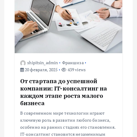
ц
и
я
п
о
shipitsin_admin
Франшиза
20 февраля, 2025
439 views
з
От стартапа до успешной
а
компании: IT-консалтинг на
каждом этапе роста малого
п
бизнеса
В современном мире технологии играют
и
ключевую роль в развитии любого бизнеса,
особенно на ранних стадиях его становления.
с
IT-консалтинг становится незаменимым