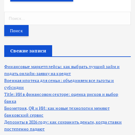
Н
а
й
т
и
:
Свежие записи
Финансовые маркетплейсы: как выбрать лучший займ и
подать онлайн-заявку на кредит
Военная ипотека для семьи: объединяем все льготы и
субсидии
Title: ИИ в финансовом секторе: оценка рисков и выбор
банка
Биометрия, QR и ИИ: как новые технологии меняют
банковский сервис
Депозиты в 2026 году: как сохранить деньги, когда ставки
постепенно падают