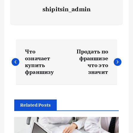
shipitsin_admin
Н
Что
Продать по
а
означает
франшизе
купить
что это
в
франшизу
значит
и
г
Related Posts
а