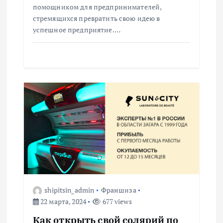
помощником для предпринимателей,
я
стремящихся превратить свою идею в
успешное предприятие.…
м
shipitsin_admin
Франшиза
22 марта, 2024
677 views
Как открыть свой солярий по