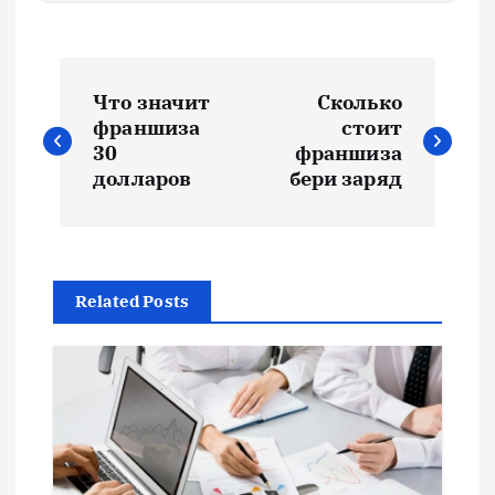
Н
Что значит
Сколько
а
франшиза
стоит
30
франшиза
в
долларов
бери заряд
и
г
Related Posts
а
ц
и