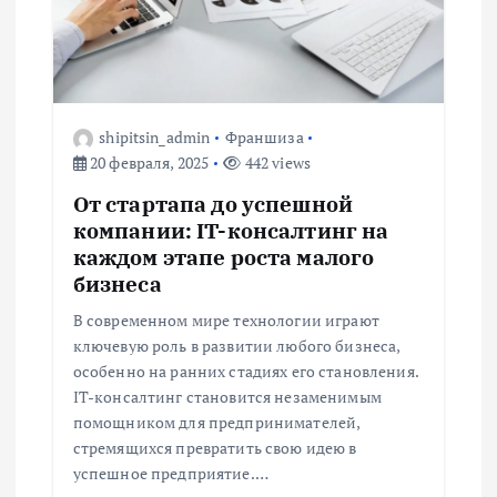
я
п
о
shipitsin_admin
Франшиза
20 февраля, 2025
442 views
з
От стартапа до успешной
а
компании: IT-консалтинг на
каждом этапе роста малого
п
бизнеса
В современном мире технологии играют
и
ключевую роль в развитии любого бизнеса,
особенно на ранних стадиях его становления.
с
IT-консалтинг становится незаменимым
помощником для предпринимателей,
я
стремящихся превратить свою идею в
успешное предприятие.…