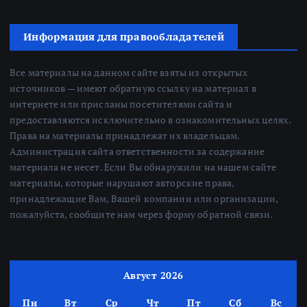
Информация для правообладателей
Все материалы на данном сайте взяты из открытых
источников — имеют обратную ссылку на материал в
интернете или присланы посетителями сайта и
предоставляются исключительно в ознакомительных целях.
Права на материалы принадлежат их владельцам.
Администрация сайта ответственности за содержание
материала не несет. Если Вы обнаружили на нашем сайте
материалы, которые нарушают авторские права,
принадлежащие Вам, Вашей компании или организации,
пожалуйста, сообщите нам через форму обратной связи.
Август 2026
Пн
Вт
Ср
Чт
Пт
Сб
Вс