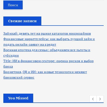
й
т
и
:
Свежие записи
Займхаб: девять лет на рынке каталогов микрозаймов
Финансовые маркетплейсы: как выбрать лучший займ и
подать онлайн-заявку на кредит
Военная ипотека для семьи: объединяем все льготы и
субсидии
Title: ИИ в финансовом секторе: оценка рисков и выбор
банка
Биометрия, QR и ИИ: как новые технологии меняют
банковский сервис
You Missed