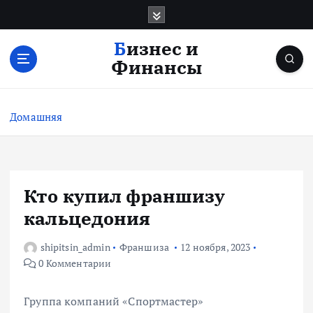
П
е
р
Бизнес и
е
Финансы
й
т
и
Домашняя
к
с
о
д
е
Кто купил франшизу
р
кальцедония
ж
и
shipitsin_admin
Франшиза
12 ноября, 2023
м
0 Комментарии
о
м
у
Группа компаний «Спортмастер»