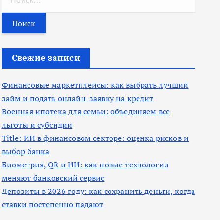
а
й
т
и
Свежие записи
:
Финансовые маркетплейсы: как выбрать лучший
займ и подать онлайн-заявку на кредит
Военная ипотека для семьи: объединяем все
льготы и субсидии
Title: ИИ в финансовом секторе: оценка рисков и
выбор банка
Биометрия, QR и ИИ: как новые технологии
меняют банковский сервис
Депозиты в 2026 году: как сохранить деньги, когда
ставки постепенно падают