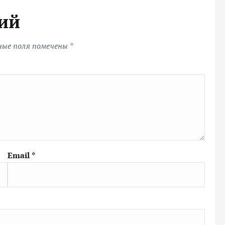
ий
ные поля помечены
*
Email
*