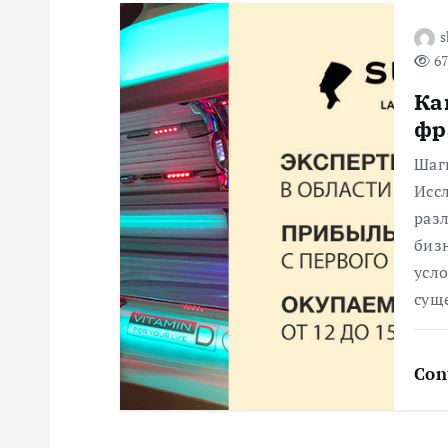
п
s
и
67
Ка
с
фр
я
Шаг
Исс
раз
м
биз
усло
сущ
Con