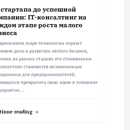
 стартапа до успешной
мпании: IT-консалтинг на
ждом этапе роста малого
знеса
овременном мире технологии играют
евую роль в развитии любого бизнеса,
енно на ранних стадиях его становления.
консалтинг становится незаменимым
ощником для предпринимателей,
емящихся превратить свою идею в успешное
дприятие.…
tinue reading