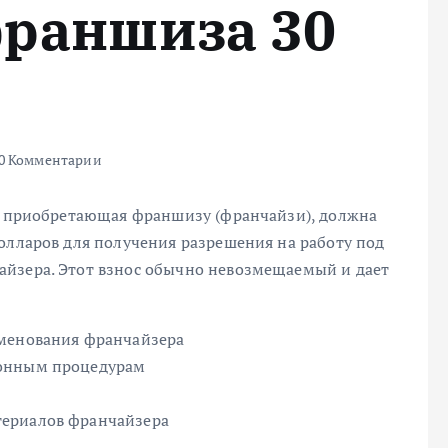
франшиза 30
0 Комментарии
а, приобретающая франшизу (франчайзи), должна
олларов для получения разрешения на работу под
айзера. Этот взнос обычно невозмещаемый и дает
именования франчайзера
ионным процедурам
териалов франчайзера