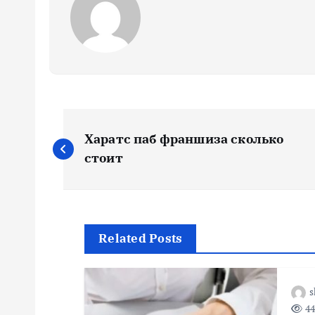
Н
Харатс паб франшиза сколько
а
стоит
в
и
Related Posts
г
s
44