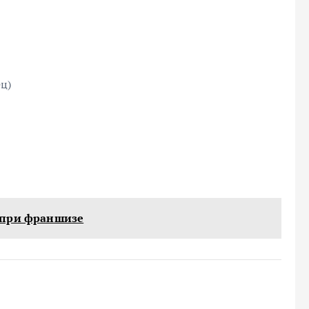
ц)
 при франшизе