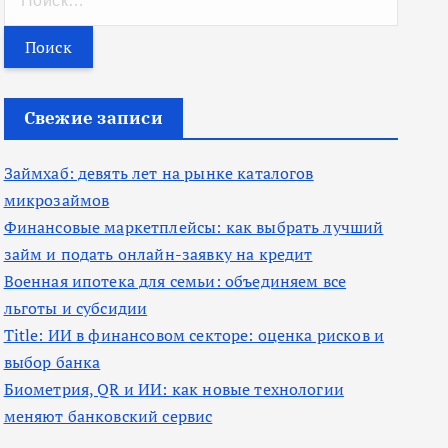
а
й
т
и
Свежие записи
:
Займхаб: девять лет на рынке каталогов
микрозаймов
Финансовые маркетплейсы: как выбрать лучший
займ и подать онлайн-заявку на кредит
Военная ипотека для семьи: объединяем все
льготы и субсидии
Title: ИИ в финансовом секторе: оценка рисков и
выбор банка
Биометрия, QR и ИИ: как новые технологии
меняют банковский сервис