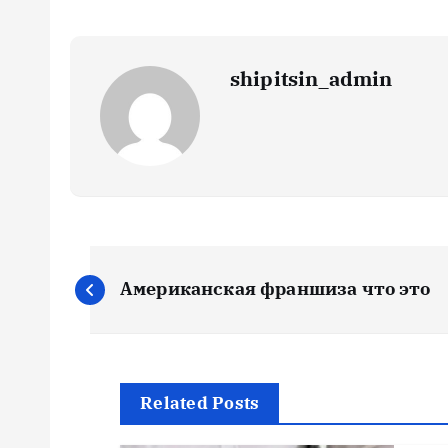
shipitsin_admin
Н
Американская франшиза что это
а
в
Related Posts
и