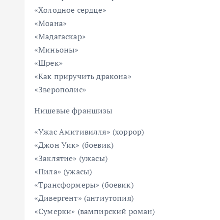
«Холодное сердце»
«Моана»
«Мадагаскар»
«Миньоны»
«Шрек»
«Как приручить дракона»
«Зверополис»
Нишевые франшизы
«Ужас Амитивилля» (хоррор)
«Джон Уик» (боевик)
«Заклятие» (ужасы)
«Пила» (ужасы)
«Трансформеры» (боевик)
«Дивергент» (антиутопия)
«Сумерки» (вампирский роман)