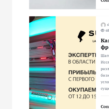
Con
а
п
s
68
и
Ка
фр
с
Шаг
я
Исс
раз
биз
м
усло
сущ
Con