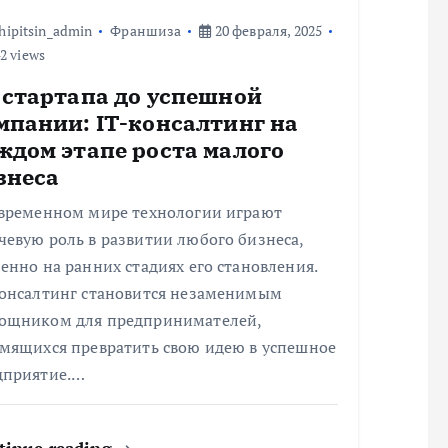
hipitsin_admin
Франшиза
20 февраля, 2025
2 views
 стартапа до успешной
мпании: IT-консалтинг на
ждом этапе роста малого
знеса
овременном мире технологии играют
евую роль в развитии любого бизнеса,
енно на ранних стадиях его становления.
консалтинг становится незаменимым
ощником для предпринимателей,
емящихся превратить свою идею в успешное
дприятие.…