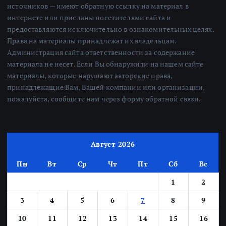
источников — имеют обратную ссылку на материал в
интернете или присланы посетителями сайта и
предоставляются исключительно в ознакомительных целях.
Права на материалы принадлежат их владельцам.
Администрация сайта ответственности за содержание
материала не несет. Если Вы обнаружили на нашем сайте
материалы, которые нарушают авторские права,
принадлежащие Вам, Вашей компании или организации,
пожалуйста, сообщите нам через форму обратной связи.
Август 2026
Пн
Вт
Ср
Чт
Пт
Сб
Вс
1
2
3
4
5
6
7
8
9
10
11
12
13
14
15
16