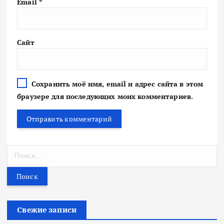
Email
*
Сайт
Сохранить моё имя, email и адрес сайта в этом
браузере для последующих моих комментариев.
Н
а
й
т
и
:
Свежие записи