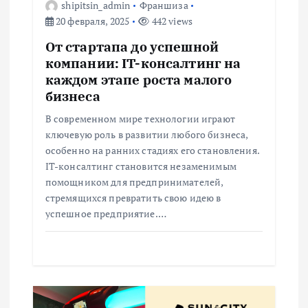
о
shipitsin_admin
Франшиза
20 февраля, 2025
442 views
з
От стартапа до успешной
а
компании: IT-консалтинг на
каждом этапе роста малого
п
бизнеса
В современном мире технологии играют
и
ключевую роль в развитии любого бизнеса,
особенно на ранних стадиях его становления.
с
IT-консалтинг становится незаменимым
помощником для предпринимателей,
я
стремящихся превратить свою идею в
успешное предприятие.…
м