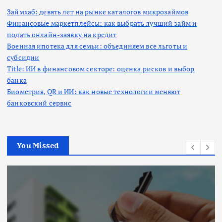
Займхаб: девять лет на рынке каталогов микрозаймов
Финансовые маркетплейсы: как выбрать лучший займ и
подать онлайн-заявку на кредит
Военная ипотека для семьи: объединяем все льготы и
субсидии
Title: ИИ в финансовом секторе: оценка рисков и выбор
банка
Биометрия, QR и ИИ: как новые технологии меняют
банковский сервис
You Missed