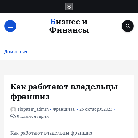
П
е
р
Бизнес и
е
Финансы
й
т
и
Домашняя
к
с
о
д
е
Как работают владельцы
р
франшиз
ж
и
shipitsin_admin
Франшиза
26 октября, 2023
м
0 Комментарии
о
м
у
Как работают владельцы франшиз