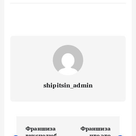
shipitsin_admin
Н
Франшиза
Франшиза
вкуснолюб
что это