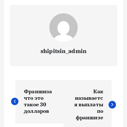
shipitsin_admin
Н
Франшиза
Как
а
что это
называетс
такое 30
я выплаты
в
долларов
по
франшизе