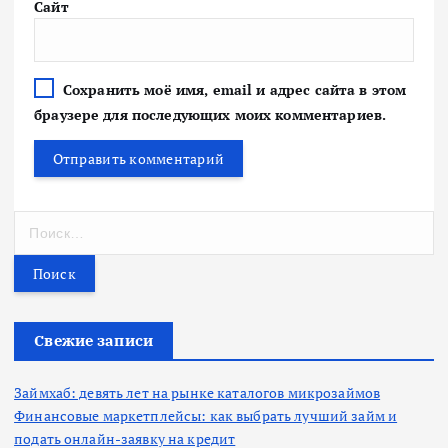
Сайт
Сохранить моё имя, email и адрес сайта в этом
браузере для последующих моих комментариев.
Н
а
й
т
и
:
Свежие записи
Займхаб: девять лет на рынке каталогов микрозаймов
Финансовые маркетплейсы: как выбрать лучший займ и
подать онлайн-заявку на кредит