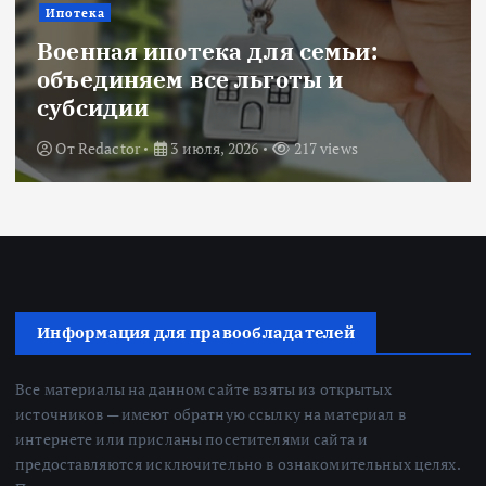
Ипотека
Военная ипотека для семьи:
объединяем все льготы и
субсидии
От
Redactor
3 июля, 2026
217 views
Информация для правообладателей
Все материалы на данном сайте взяты из открытых
источников — имеют обратную ссылку на материал в
интернете или присланы посетителями сайта и
предоставляются исключительно в ознакомительных целях.