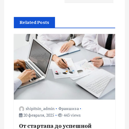
и
г
Related Posts
а
ц
и
я
п
о
shipitsin_admin
Франшиза
з
20 февраля, 2025
443 views
а
От стартапа до успешной