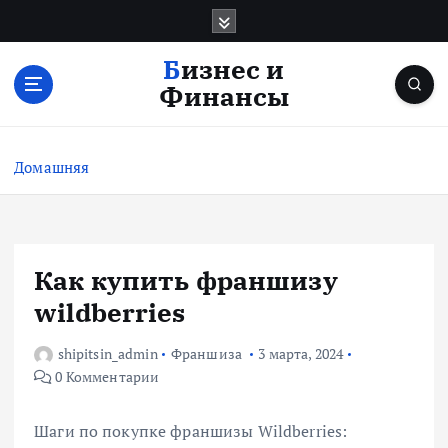
П
е
р
Бизнес и
е
Финансы
й
т
и
Домашняя
к
с
о
д
е
Как купить франшизу
р
wildberries
ж
и
shipitsin_admin
Франшиза
3 марта, 2024
м
0 Комментарии
о
м
у
Шаги по покупке франшизы Wildberries: