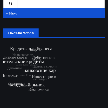
31
« Июл
Облако тегов