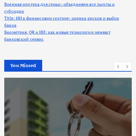
Военная ипотека для семьи: объединяем все льготы и
субсидии
Title: ИИ в финансовом секторе: оценка рисков и выбор
банка
Биометрия, QR и ИИ: как новые технологии меняют
банковский сервис
You Missed