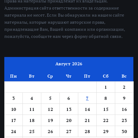
Права на материалы принадлежат их владельцам.
Администрация сайта ответственности за содержание
материала не несет. Если Вы обнаружили на нашем сайте
материалы, которые нарушают авторские права,
принадлежащие Вам, Вашей компании или организации,
пожалуйста, сообщите нам через форму обратной связи.
Август 2026
Пн
Вт
Ср
Чт
Пт
Сб
Вс
1
2
3
4
5
6
7
8
9
10
11
12
13
14
15
16
17
18
19
20
21
22
23
24
25
26
27
28
29
30