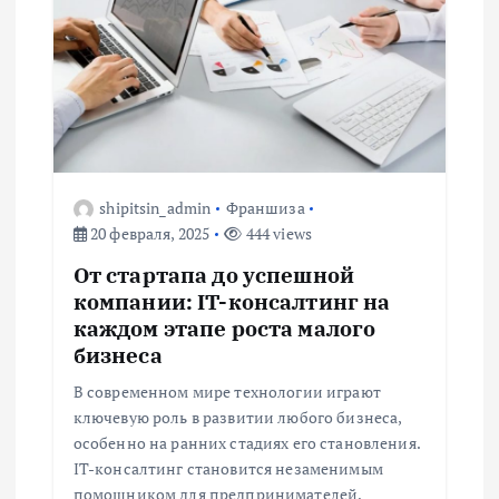
и
я
п
о
shipitsin_admin
Франшиза
20 февраля, 2025
444 views
з
От стартапа до успешной
а
компании: IT-консалтинг на
каждом этапе роста малого
п
бизнеса
В современном мире технологии играют
и
ключевую роль в развитии любого бизнеса,
особенно на ранних стадиях его становления.
с
IT-консалтинг становится незаменимым
помощником для предпринимателей,