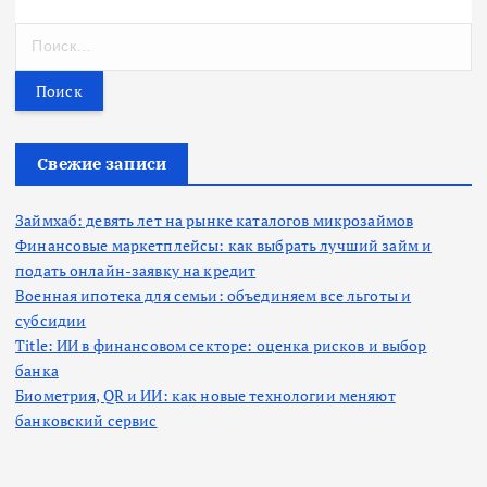
Н
а
й
т
и
:
Свежие записи
Займхаб: девять лет на рынке каталогов микрозаймов
Финансовые маркетплейсы: как выбрать лучший займ и
подать онлайн-заявку на кредит
Военная ипотека для семьи: объединяем все льготы и
субсидии
Title: ИИ в финансовом секторе: оценка рисков и выбор
банка
Биометрия, QR и ИИ: как новые технологии меняют
банковский сервис