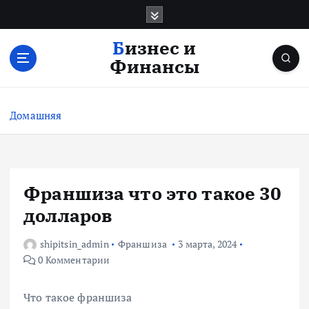
П
е
р
Бизнес и
е
Финансы
й
т
и
Домашняя
к
с
о
д
е
Франшиза что это такое 30
р
долларов
ж
и
shipitsin_admin
Франшиза
3 марта, 2024
м
0 Комментарии
о
м
у
Что такое франшиза