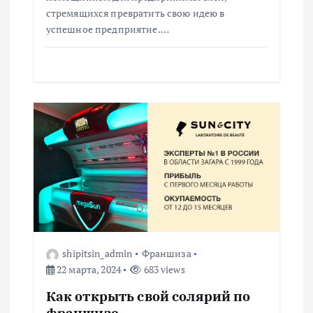
я
стремящихся превратить свою идею в
успешное предприятие.…
м
shipitsin_admin
Франшиза
22 марта, 2024
683 views
Как открыть свой солярий по
франшизе