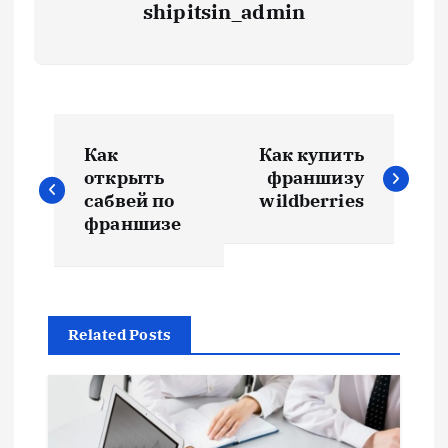
shipitsin_admin
Н
Как
Как купить
а
открыть
франшизу
сабвей по
wildberries
в
франшизе
и
г
Related Posts
а
ц