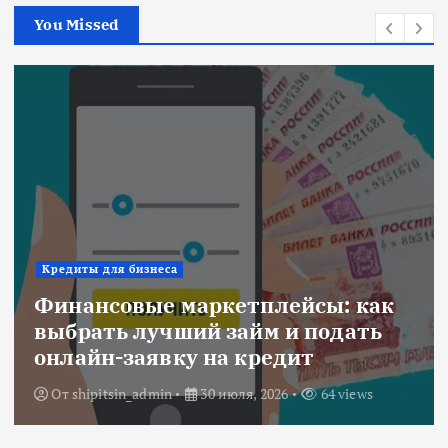
You Missed
Ипотека
Военная ипотека для семьи:
объединяем все льготы и
субсидии
От
Redactor
3 июля, 2026
217 views