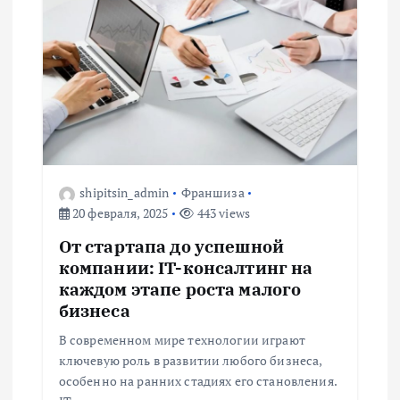
и
я
п
о
shipitsin_admin
Франшиза
з
20 февраля, 2025
443 views
а
От стартапа до успешной
компании: IT-консалтинг на
п
каждом этапе роста малого
бизнеса
и
В современном мире технологии играют
ключевую роль в развитии любого бизнеса,
с
особенно на ранних стадиях его становления.