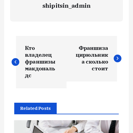
shipitsin_admin
Н
Кто
Франшиза
а
владелец
цирюльник
франшизы
а сколько
в
макдональ
стоит
дс
и
г
Related Posts
а
ц