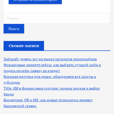
Н
а
й
т
и
:
Свежие записи
Займхаб: девять лет на рынке каталогов микрозаймов
Финансовые маркетплейсы: как выбрать лучший займ и
подать онлайн-заявку на кредит
Военная ипотека для семьи: объединяем все льготы и
субсидии
Title: ИИ в финансовом секторе: оценка рисков и выбор
банка
Биометрия, QR и ИИ: как новые технологии меняют
банковский сервис