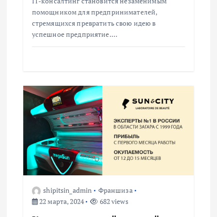
IT-консалтинг становится незаменимым
я
помощником для предпринимателей,
стремящихся превратить свою идею в
м
успешное предприятие.…
shipitsin_admin
Франшиза
22 марта, 2024
682 views