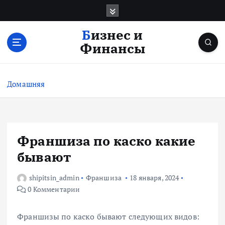
П
е
р
Бизнес и
е
Финансы
й
т
и
Домашняя
к
с
о
д
е
Франшиза по каско какие
р
бывают
ж
и
shipitsin_admin
Франшиза
18 января, 2024
м
0 Комментарии
о
м
у
Франшизы по каско бывают следующих видов: