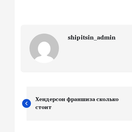
shipitsin_admin
Н
Хендерсон франшиза сколько
а
стоит
в