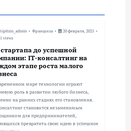
hipitsin_admin
Франшиза
20 февраля, 2025
1 views
 стартапа до успешной
мпании: IT-консалтинг на
ждом этапе роста малого
знеса
овременном мире технологии играют
евую роль в развитии любого бизнеса,
енно на ранних стадиях его становления.
консалтинг становится незаменимым
ощником для предпринимателей,
емящихся превратить свою идею в успешное