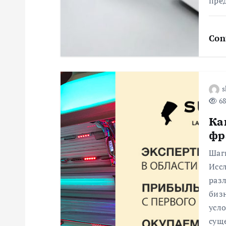
пре
з
Con
а
п
s
и
68
Ка
с
фр
я
Шаг
Исс
раз
м
биз
усло
сущ