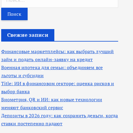
а
й
т
и
Свежие записи
:
Финансовые маркетплейсы: как выбрать лучший
займ и подать онлайн-заявку на кредит
Военная ипотека для семьи: объединяем все
льготы и субсидии
Title: ИИ в финансовом секторе: оценка рисков и
выбор банка
Биометрия, QR и ИИ: как новые технологии
меняют банковский сервис
Депозиты в 2026 году: как сохранить деньги, когда
ставки постепенно падают