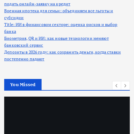
подать онлайн-заявку на кредит
Военная ипотека для семьи: объединяем все льготы и
субсидии
Title: ИИ в финансовом секторе: оценка рисков и выбор
банка
Биометрия, QR и ИИ: как новые технологии меняют
банковский сервис
Депозиты в 2026 году: как сохранить деньги, когда ставки
постепенно падают
You Missed