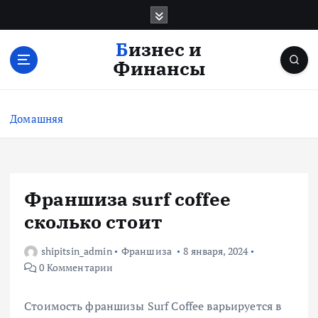
П
е
р
Бизнес и
е
Финансы
й
т
и
Домашняя
к
с
о
д
е
Франшиза surf coffee
р
сколько стоит
ж
и
shipitsin_admin
Франшиза
8 января, 2024
м
0 Комментарии
о
м
у
Стоимость франшизы Surf Coffee варьируется в