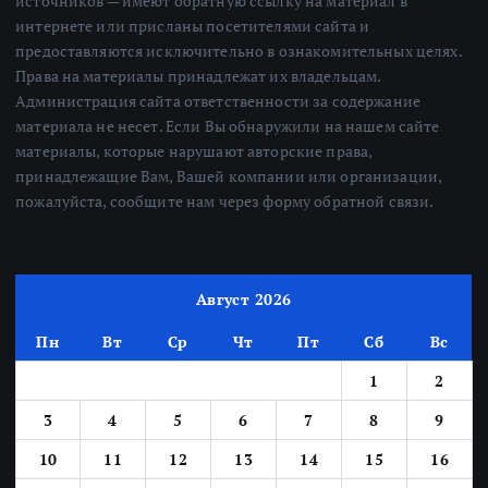
источников — имеют обратную ссылку на материал в
интернете или присланы посетителями сайта и
предоставляются исключительно в ознакомительных целях.
Права на материалы принадлежат их владельцам.
Администрация сайта ответственности за содержание
материала не несет. Если Вы обнаружили на нашем сайте
материалы, которые нарушают авторские права,
принадлежащие Вам, Вашей компании или организации,
пожалуйста, сообщите нам через форму обратной связи.
Август 2026
Пн
Вт
Ср
Чт
Пт
Сб
Вс
1
2
3
4
5
6
7
8
9
10
11
12
13
14
15
16