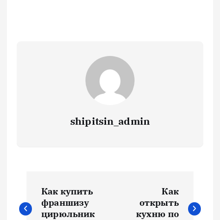
shipitsin_admin
Н
Как купить
Как
а
франшизу
открыть
цирюльник
кухню по