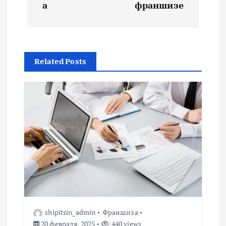
в
а
франшизе
и
г
Related Posts
а
ц
и
я
п
о
shipitsin_admin
Франшиза
20 февраля, 2025
440 views