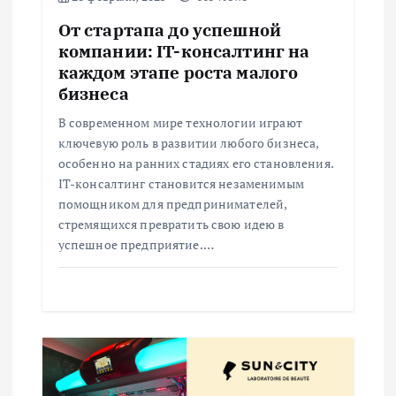
з
От стартапа до успешной
а
компании: IT-консалтинг на
каждом этапе роста малого
п
бизнеса
В современном мире технологии играют
и
ключевую роль в развитии любого бизнеса,
особенно на ранних стадиях его становления.
с
IT-консалтинг становится незаменимым
помощником для предпринимателей,
я
стремящихся превратить свою идею в
успешное предприятие.…
м