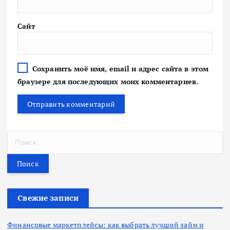
Сайт
Сохранить моё имя, email и адрес сайта в этом
браузере для последующих моих комментариев.
Н
а
й
т
и
:
Свежие записи
Финансовые маркетплейсы: как выбрать лучший займ и