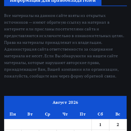
Информация для правообладателей
Все материалы на данном сайте взяты из открытых
источников — имеют обратную ссылку на материал в
интернете или присланы посетителями сайта и
предоставляются исключительно в ознакомительных целях.
Права на материалы принадлежат их владельцам.
Администрация сайта ответственности за содержание
материала не несет. Если Вы обнаружили на нашем сайте
материалы, которые нарушают авторские права,
принадлежащие Вам, Вашей компании или организации,
пожалуйста, сообщите нам через форму обратной связи.
Август 2026
Пн
Вт
Ср
Чт
Пт
Сб
Вс
1
2