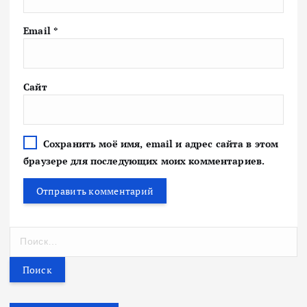
Email
*
Сайт
Сохранить моё имя, email и адрес сайта в этом
браузере для последующих моих комментариев.
Н
а
й
т
и