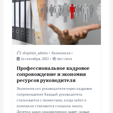
п
о
з
а
п
shipitsin_admin
Экономика
16 сентября, 2025
661 views
и
Профессиональное кадровое
сопровождение и экономия
с
ресурсов руководителя
я
Экономия сил руководителя через кадровое
сопровождение Каждый руководитель
м
сталкивается с моментами, когда забот о
компании становится слишком много.
Десятки задач одновременно давят: новые