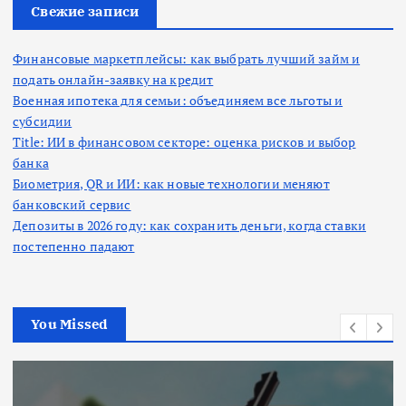
:
Свежие записи
Финансовые маркетплейсы: как выбрать лучший займ и
подать онлайн-заявку на кредит
Военная ипотека для семьи: объединяем все льготы и
субсидии
Title: ИИ в финансовом секторе: оценка рисков и выбор
банка
Биометрия, QR и ИИ: как новые технологии меняют
банковский сервис
Депозиты в 2026 году: как сохранить деньги, когда ставки
постепенно падают
You Missed