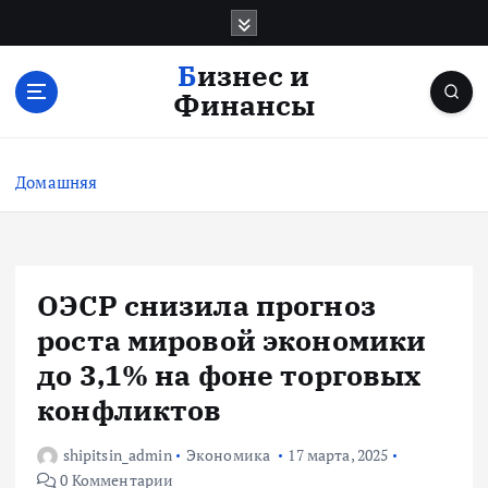
П
е
р
Бизнес и
е
Финансы
й
т
и
Домашняя
к
с
о
д
е
ОЭСР снизила прогноз
р
роста мировой экономики
ж
и
до 3,1% на фоне торговых
м
конфликтов
о
м
shipitsin_admin
Экономика
17 марта, 2025
у
0 Комментарии