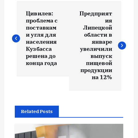
Н
Цивилев:
Предприят
а
проблема с
ия
поставкам
Липецкой
в
и угля для
области в
населения
январе
и
Кузбасса
увеличили
решена до
выпуск
конца года
пищевой
г
продукции
на 12%
а
ц
и
Related Posts
я