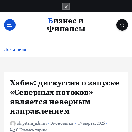
П
е
р
Бизнес и
е
Финансы
й
т
и
Домашняя
к
с
о
д
е
Хабек: дискуссия о запуске
р
«Северных потоков»
ж
и
является неверным
м
направлением
о
м
shipitsin_admin
Экономика
17 марта, 2025
у
0 Комментарии