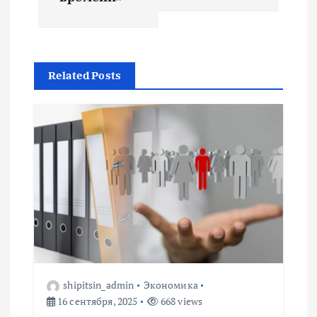
а
ц
и
Related Posts
я
п
о
з
а
п
shipitsin_admin
Экономика
16 сентября, 2025
668 views