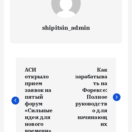
shipitsin_admin
Н
АСИ
Как
а
открыло
зарабатыва
прием
ть на
в
заявок на
Форексе:
пятый
Полное
и
форум
руководств
«Сильные
о для
идеи для
начинающ
г
нового
их
времени»