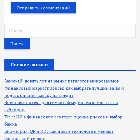
Н
а
й
т
и
:
Свежие записи
Займхаб: девять лет на рынке каталогов микрозаймов
Финансовые маркетплейсы: как выбрать лучший займ и
подать онлайн-заявку на кредит
Военная ипотека для семьи: объединяем все льготы и
субсидии
Title: ИИ в финансовом секторе: оценка рисков и выбор
банка
Биометрия, QR и ИИ: как новые технологии меняют
банковский сервис