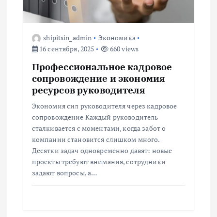
з
а
shipitsin_admin
Экономика
16 сентября, 2025
660 views
п
Профессиональное кадровое
сопровождение и экономия
и
ресурсов руководителя
с
Экономия сил руководителя через кадровое
сопровождение Каждый руководитель
я
сталкивается с моментами, когда забот о
компании становится слишком много.
м
Десятки задач одновременно давят: новые
проекты требуют внимания, сотрудники
задают вопросы, а…