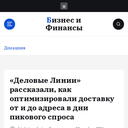
П
е
р
Бизнес и
е
Финансы
й
т
и
Домашняя
к
с
о
д
е
«Деловые Линии»
р
рассказали, как
ж
и
оптимизировали доставку
м
от и до адреса в дни
о
пикового спроса
м
у