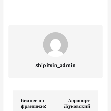
shipitsin_admin
Н
Бизнес по
Аэропорт
а
франшизе:
Жуковский