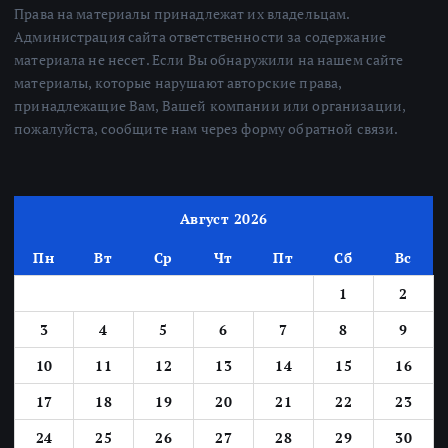
Права на материалы принадлежат их владельцам.
Администрация сайта ответственности за содержание
материала не несет. Если Вы обнаружили на нашем сайте
материалы, которые нарушают авторские права,
принадлежащие Вам, Вашей компании или организации,
пожалуйста, сообщите нам через форму обратной связи.
Август 2026
Пн
Вт
Ср
Чт
Пт
Сб
Вс
1
2
3
4
5
6
7
8
9
10
11
12
13
14
15
16
17
18
19
20
21
22
23
24
25
26
27
28
29
30