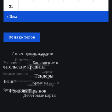
31
« Июл
Облако тегов