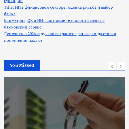
субсидии
Title: ИИ в финансовом секторе: оценка рисков и выбор
банка
Биометрия, QR и ИИ: как новые технологии меняют
банковский сервис
Депозиты в 2026 году: как сохранить деньги, когда ставки
постепенно падают
You Missed