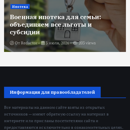
Новости
Title: ИИ в финансовом секторе:
оценка рисков и выбор банка
От
Redactor
18 июня, 2026
223 views
Информация для правообладателей
Все материалы на данном сайте взяты из открытых
источников — имеют обратную ссылку на материал в
интернете или присланы посетителями сайта и
предоставляются исключительно в ознакомительных целях.