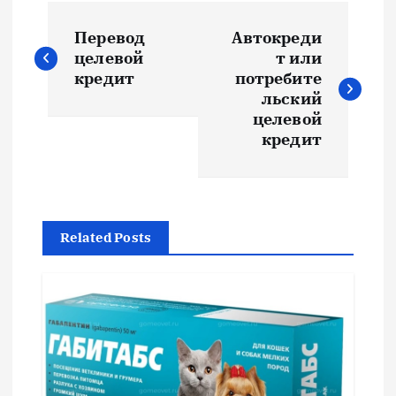
Н
Перевод
Автокреди
а
целевой
т или
кредит
потребите
в
льский
целевой
и
кредит
г
а
Related Posts
ц
и
я