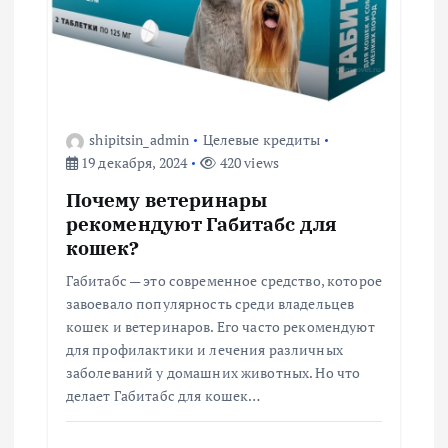
п
о
з
shipitsin_admin
Целевые кредиты
а
19 декабря, 2024
420 views
Почему ветеринары
п
рекомендуют Габитабс для
кошек?
и
Габитабс — это современное средство, которое
с
завоевало популярность среди владельцев
кошек и ветеринаров. Его часто рекомендуют
я
для профилактики и лечения различных
заболеваний у домашних животных. Но что
м
делает Габитабс для кошек…