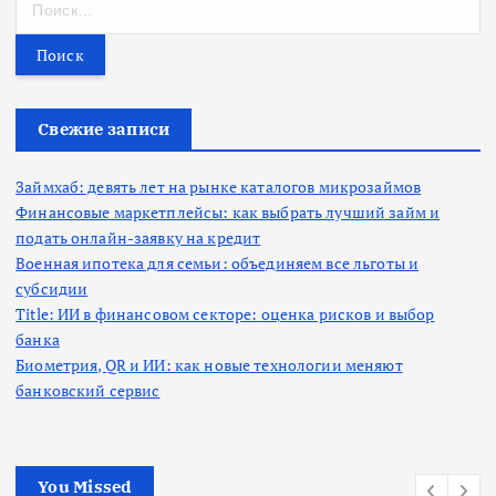
а
й
т
и
:
Свежие записи
Займхаб: девять лет на рынке каталогов микрозаймов
Финансовые маркетплейсы: как выбрать лучший займ и
подать онлайн-заявку на кредит
Военная ипотека для семьи: объединяем все льготы и
субсидии
Title: ИИ в финансовом секторе: оценка рисков и выбор
банка
Биометрия, QR и ИИ: как новые технологии меняют
банковский сервис
You Missed