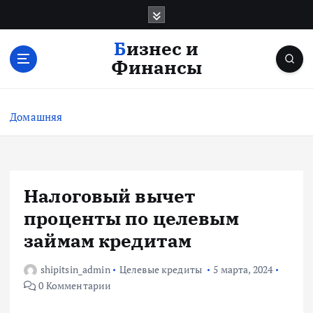
П
е
р
Бизнес и
е
Финансы
й
т
и
Домашняя
к
с
о
д
е
Налоговый вычет
р
проценты по целевым
ж
и
займам кредитам
м
о
shipitsin_admin
Целевые кредиты
5 марта, 2024
м
0 Комментарии
у