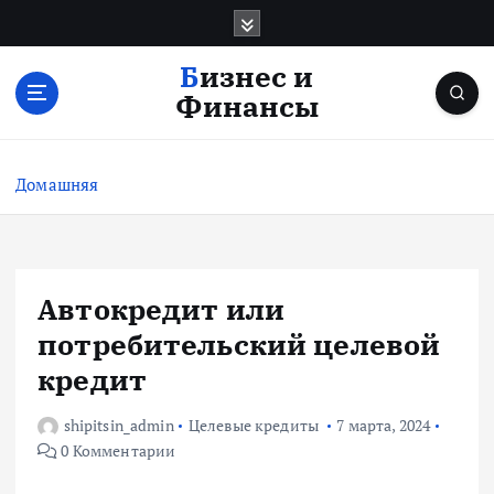
П
е
р
Бизнес и
е
Финансы
й
т
и
Домашняя
к
с
о
д
е
Автокредит или
р
потребительский целевой
ж
и
кредит
м
о
shipitsin_admin
Целевые кредиты
7 марта, 2024
м
0 Комментарии
у