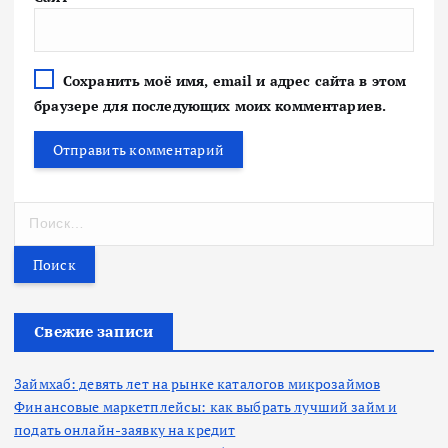
Сохранить моё имя, email и адрес сайта в этом
браузере для последующих моих комментариев.
Н
а
й
т
и
:
Свежие записи
Займхаб: девять лет на рынке каталогов микрозаймов
Финансовые маркетплейсы: как выбрать лучший займ и
подать онлайн-заявку на кредит