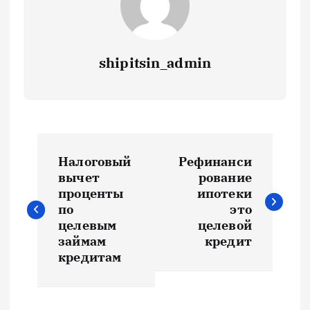
shipitsin_admin
Н
Налоговый
Рефинанси
а
вычет
рование
проценты
ипотеки
в
по
это
целевым
целевой
и
займам
кредит
кредитам
г