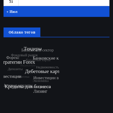
31
« Июл
Облако тегов