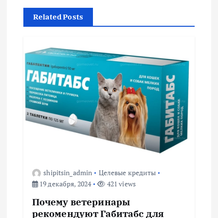
а
Related Posts
ц
и
я
п
о
з
а
shipitsin_admin
Целевые кредиты
19 декабря, 2024
421 views
п
Почему ветеринары
рекомендуют Габитабс для