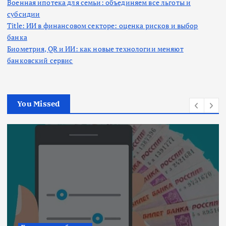
Военная ипотека для семьи: объединяем все льготы и
субсидии
Title: ИИ в финансовом секторе: оценка рисков и выбор
банка
Биометрия, QR и ИИ: как новые технологии меняют
банковский сервис
You Missed