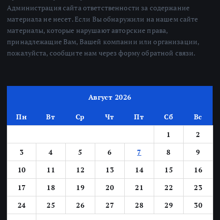
Администрация сайта ответственности за содержание
материала не несет. Если Вы обнаружили на нашем сайте
материалы, которые нарушают авторские права,
принадлежащие Вам, Вашей компании или организации,
пожалуйста, сообщите нам через форму обратной связи.
Август 2026
Пн
Вт
Ср
Чт
Пт
Сб
Вс
1
2
3
4
5
6
7
8
9
10
11
12
13
14
15
16
17
18
19
20
21
22
23
24
25
26
27
28
29
30