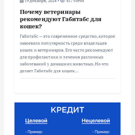
19 декабря, 2024
417 views
а
Почему ветеринары
рекомендуют Габитабс для
п
кошек?
Габитабс — это современное средство, которое
и
завоевало популярность среди владельцев
кошек и ветеринаров. Его часто рекомендуют
с
для профилактики и лечения различных
заболеваний у домашних животных. Но что
я
делает Габитабс для кошек…
м