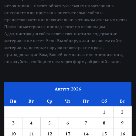
источников — имеют обратную ссылку на материал в
интернете или присланы посетителями сайта и
предоставляются исключительно в ознакомительных целях.
Права на материалы принадлежат их владельцам.
Администрация сайта ответственности за содержание
материала не несет. Если Вы обнаружили на нашем сайте
материалы, которые нарушают авторские права,
принадлежащие Вам, Вашей компании или организации,
пожалуйста, сообщите нам через форму обратной связи.
Август 2026
Пн
Вт
Ср
Чт
Пт
Сб
Вс
1
2
3
4
5
6
7
8
9
10
11
12
13
14
15
16