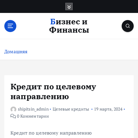
П
е
р
Бизнес и
е
Финансы
й
т
и
Домашняя
к
с
о
д
е
Кредит по целевому
р
направлению
ж
и
shipitsin_admin
Целевые кредиты
19 марта, 2024
м
0 Комментарии
о
м
у
Кредит по целевому направлению