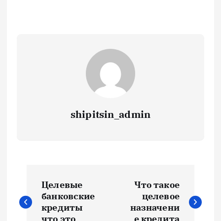
shipitsin_admin
Н
Целевые
Что такое
а
банковские
целевое
кредиты
назначени
что это
е кредита