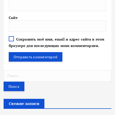
Сайт
Сохранить моё имя, email и адрес сайта в этом
браузере для последующих моих комментариев.
Н
а
й
т
и
:
Свежие записи