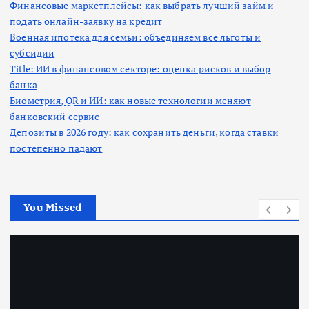
Финансовые маркетплейсы: как выбрать лучший займ и
подать онлайн-заявку на кредит
Военная ипотека для семьи: объединяем все льготы и
субсидии
Title: ИИ в финансовом секторе: оценка рисков и выбор
банка
Биометрия, QR и ИИ: как новые технологии меняют
банковский сервис
Депозиты в 2026 году: как сохранить деньги, когда ставки
постепенно падают
You Missed