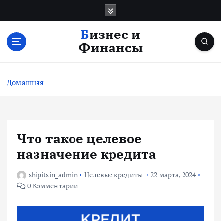
П
е
р
Бизнес и
е
Финансы
й
т
и
Домашняя
к
с
о
д
е
Что такое целевое
р
назначение кредита
ж
и
shipitsin_admin
Целевые кредиты
22 марта, 2024
м
0 Комментарии
о
м
у