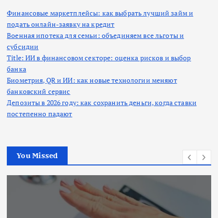
Финансовые маркетплейсы: как выбрать лучший займ и
подать онлайн-заявку на кредит
Военная ипотека для семьи: объединяем все льготы и
субсидии
Title: ИИ в финансовом секторе: оценка рисков и выбор
банка
Биометрия, QR и ИИ: как новые технологии меняют
банковский сервис
Депозиты в 2026 году: как сохранить деньги, когда ставки
постепенно падают
You Missed