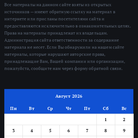
Все материалы на данном сайте взяты из открытых
источников — имеют обратную ссылку на материал в
интернете или присланы посетителями сайта и
предоставляются исключительно в ознакомительных целях.
Права на материалы принадлежат их владельцам.
Администрация сайта ответственности за содержание
материала не несет. Если Вы обнаружили на нашем сайте
материалы, которые нарушают авторские права,
принадлежащие Вам, Вашей компании или организации,
пожалуйста, сообщите нам через форму обратной связи.
Август 2026
Пн
Вт
Ср
Чт
Пт
Сб
Вс
1
2
3
4
5
6
7
8
9