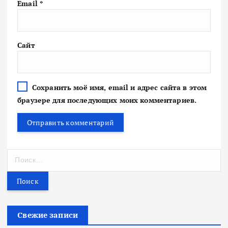
Email
*
Сайт
Сохранить моё имя, email и адрес сайта в этом
браузере для последующих моих комментариев.
Н
а
й
т
и
:
Свежие записи