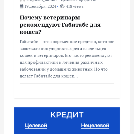
19 декабря, 2024
418 views
а
Почему ветеринары
п
рекомендуют Габитабс для
кошек?
и
Габитабс — это современное средство, которое
завоевало популярность среди владельцев
с
кошек и ветеринаров. Его часто рекомендуют
для профилактики и лечения различных
я
заболеваний у домашних животных. Но что
делает Габитабс для кошек…
м