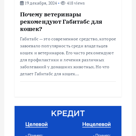
19 декабря, 2024
418 views
а
Почему ветеринары
п
рекомендуют Габитабс для
кошек?
и
Габитабс — это современное средство, которое
завоевало популярность среди владельцев
с
кошек и ветеринаров. Его часто рекомендуют
для профилактики и лечения различных
я
заболеваний у домашних животных. Но что
делает Габитабс для кошек…
м