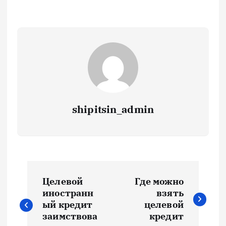
shipitsin_admin
Н
Целевой
Где можно
а
иностранн
взять
ый кредит
целевой
в
заимствова
кредит