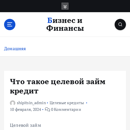
П
е
р
Бизнес и
е
Финансы
й
т
и
Домашняя
к
с
о
д
е
Что такое целевой займ
р
кредит
ж
и
shipitsin_admin
Целевые кредиты
м
10 февраля, 2024
0 Комментарии
о
м
у
Целевой займ