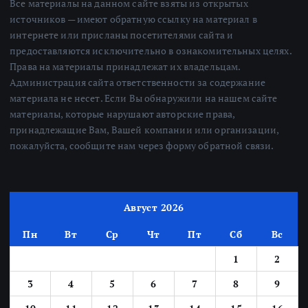
Все материалы на данном сайте взяты из открытых
источников — имеют обратную ссылку на материал в
интернете или присланы посетителями сайта и
предоставляются исключительно в ознакомительных целях.
Права на материалы принадлежат их владельцам.
Администрация сайта ответственности за содержание
материала не несет. Если Вы обнаружили на нашем сайте
материалы, которые нарушают авторские права,
принадлежащие Вам, Вашей компании или организации,
пожалуйста, сообщите нам через форму обратной связи.
Август 2026
Пн
Вт
Ср
Чт
Пт
Сб
Вс
1
2
3
4
5
6
7
8
9