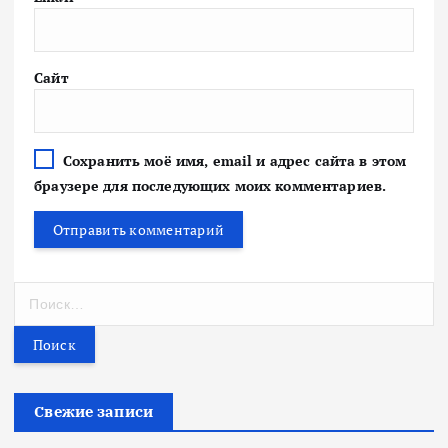
Сайт
Сохранить моё имя, email и адрес сайта в этом
браузере для последующих моих комментариев.
Н
а
й
т
и
:
Свежие записи