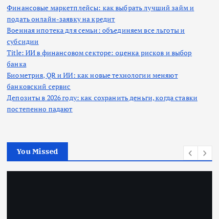
Финансовые маркетплейсы: как выбрать лучший займ и
подать онлайн-заявку на кредит
Военная ипотека для семьи: объединяем все льготы и
субсидии
Title: ИИ в финансовом секторе: оценка рисков и выбор
банка
Биометрия, QR и ИИ: как новые технологии меняют
банковский сервис
Депозиты в 2026 году: как сохранить деньги, когда ставки
постепенно падают
You Missed