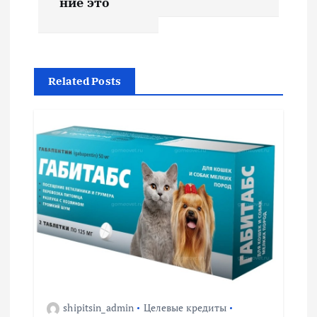
ние это
и
г
Related Posts
а
ц
и
я
п
о
з
shipitsin_admin
Целевые кредиты