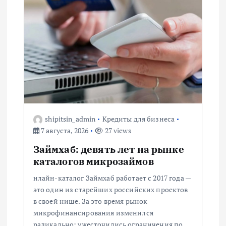
и
я
п
о
з
shipitsin_admin
Кредиты для бизнеса
а
7 августа, 2026
27 views
Займхаб: девять лет на рынке
п
каталогов микрозаймов
и
нлайн-каталог Займхаб работает с 2017 года —
это один из старейших российских проектов
с
в своей нише. За это время рынок
микрофинансирования изменился
радикально: ужесточились ограничения по