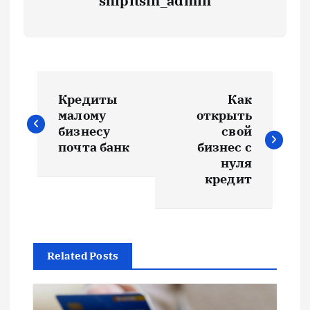
shipitsin_admin
Н
Кредиты
Как
а
малому
открыть
бизнесу
свой
в
почта банк
бизнес с
нуля
и
кредит
г
а
Related Posts
ц