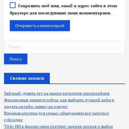
Сохранить моё имя, email и адрес сайта в этом
браузере для последующих моих комментариев.
Н
а
й
т
и
:
Свежие записи
Займхаб: девять лет на рынке каталогов микрозаймов
Финансовые маркетплейсы: как выбрать лучший займ и
подать онлайн-заявку на кредит
Военная ипотека для семьи: объединяем все льготы и
субсидии
Title: ИИ в финансовом секторе: оценка рисков и выбор