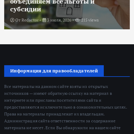
объединяем все льготы и
субсидии
От
Redactor
3 июля, 2026
215 views
Информация для правообладателей
Все материалы на данном сайте взяты из открытых
источников — имеют обратную ссылку на материал в
интернете или присланы посетителями сайта и
предоставляются исключительно в ознакомительных целях.
Права на материалы принадлежат их владельцам.
Администрация сайта ответственности за содержание
материала не несет. Если Вы обнаружили на нашем сайте