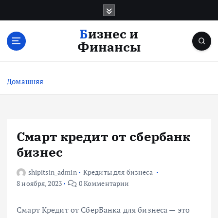
П
е
р
Бизнес и
е
Финансы
й
т
и
Домашняя
к
с
о
д
е
Смарт кредит от сбербанк
р
бизнес
ж
и
shipitsin_admin
Кредиты для бизнеса
м
8 ноября, 2023
0 Комментарии
о
м
у
Смарт Кредит от СберБанка для бизнеса — это