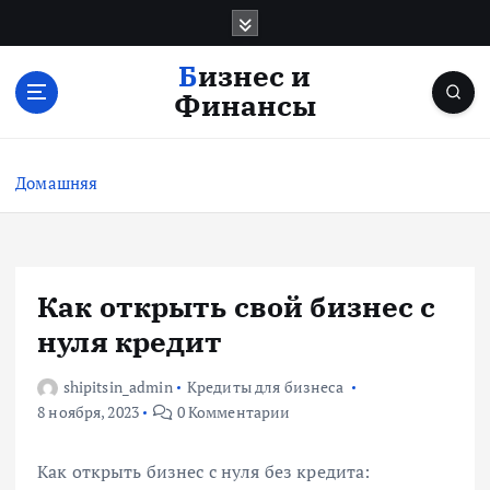
П
е
р
Бизнес и
е
Финансы
й
т
и
Домашняя
к
с
о
д
е
Как открыть свой бизнес с
р
нуля кредит
ж
и
shipitsin_admin
Кредиты для бизнеса
м
8 ноября, 2023
0 Комментарии
о
м
у
Как открыть бизнес с нуля без кредита: