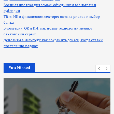
Военная ипотека для семьи: объединяем все льготы и
субсидии
Title: ИИ в финансовом секторе: оценка рисков и выбор
банка
Биометрия, QR и ИИ: как новые технологии меняют
банковский сервис
Депозиты в 2026 году: как сохранить деньги, когда ставки
постепенно падают
You Missed