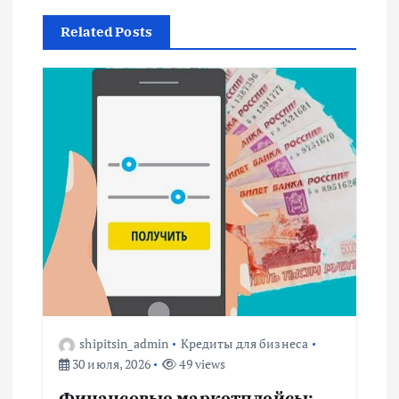
г
Related Posts
а
ц
и
я
п
о
з
shipitsin_admin
Кредиты для бизнеса
а
30 июля, 2026
49 views
Финансовые маркетплейсы: