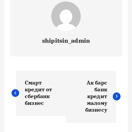
shipitsin_admin
Н
Смарт
Ак барс
а
кредит от
банк
сбербанк
кредит
в
бизнес
малому
бизнесу
и