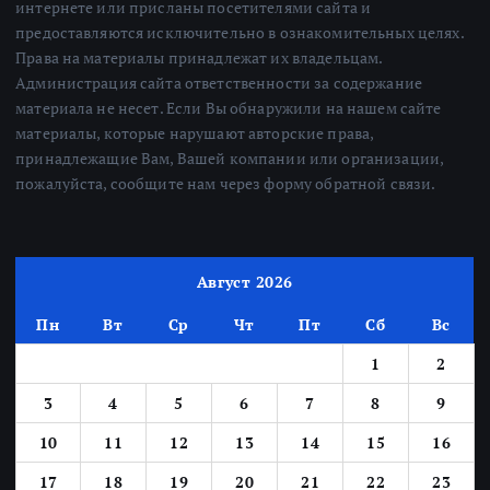
интернете или присланы посетителями сайта и
предоставляются исключительно в ознакомительных целях.
Права на материалы принадлежат их владельцам.
Администрация сайта ответственности за содержание
материала не несет. Если Вы обнаружили на нашем сайте
материалы, которые нарушают авторские права,
принадлежащие Вам, Вашей компании или организации,
пожалуйста, сообщите нам через форму обратной связи.
Август 2026
Пн
Вт
Ср
Чт
Пт
Сб
Вс
1
2
3
4
5
6
7
8
9
10
11
12
13
14
15
16
17
18
19
20
21
22
23