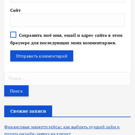
Сайт
Сохранить моё имя, email и адрес сайта в этом
браузере для последующих моих комментариев.
Н
а
й
т
и
:
Свежие записи
Финансовые маркетплейсы: как выбрать лучший займ и
подать онлайн-заявку на кредит